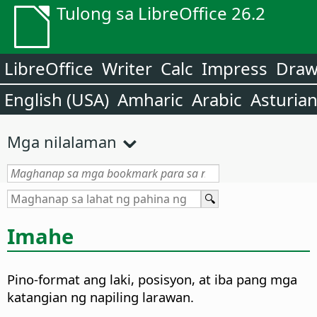
Tulong sa LibreOffice 26.2
LibreOffice
Writer
Calc
Impress
Dra
English (USA)
Amharic
Arabic
Asturia
Mga nilalaman
Imahe
Pino-format ang laki, posisyon, at iba pang mga
katangian ng napiling larawan.