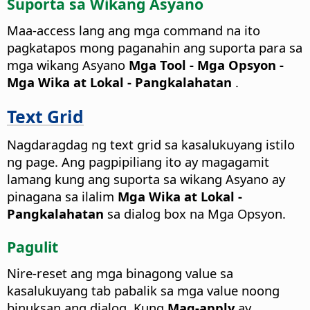
Suporta sa Wikang Asyano
Maa-access lang ang mga command na ito
pagkatapos mong paganahin ang suporta para sa
mga wikang Asyano
Mga Tool - Mga Opsyon
-
Mga Wika at Lokal - Pangkalahatan
.
Text Grid
Nagdaragdag ng text grid sa kasalukuyang istilo
ng page. Ang pagpipiliang ito ay magagamit
lamang kung ang suporta sa wikang Asyano ay
pinagana sa ilalim
Mga Wika at Lokal -
Pangkalahatan
sa dialog box na Mga Opsyon.
Pagulit
Nire-reset ang mga binagong value sa
kasalukuyang tab pabalik sa mga value noong
binuksan ang dialog. Kung
Mag-apply
ay