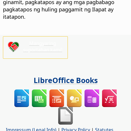
ginamit, pagkatapos ay ang mga pagbabago
pagkatapos ng huling paggamit ng Ilapat ay
itatapon.
Mangyaring
suportahan kami!
LibreOffice Books
Impressum (Legal Info)
|
Privacy Policy
|
Statutes