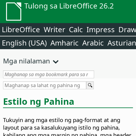
Tulong sa LibreOffice 26.2
LibreOffice
Writer
Calc
Impress
Dra
English (USA)
Amharic
Arabic
Asturia
Mga nilalaman
Estilo ng Pahina
Tukuyin ang mga estilo ng pag-format at ang
layout para sa kasalukuyang istilo ng pahina,
kabilang ang mga margin ng pahina, mga header