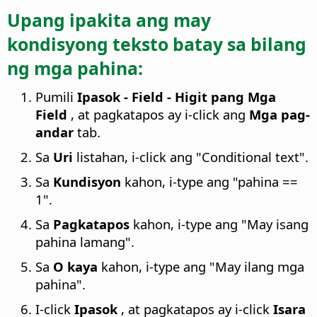
Upang ipakita ang may
kondisyong teksto batay sa bilang
ng mga pahina:
Pumili
Ipasok - Field - Higit pang Mga
Field
, at pagkatapos ay i-click ang
Mga pag-
andar
tab.
Sa
Uri
listahan, i-click ang "Conditional text".
Sa
Kundisyon
kahon, i-type ang "pahina ==
1".
Sa
Pagkatapos
kahon, i-type ang "May isang
pahina lamang".
Sa
O kaya
kahon, i-type ang "May ilang mga
pahina".
I-click
Ipasok
, at pagkatapos ay i-click
Isara