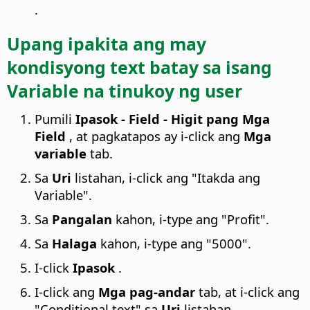
.
Upang ipakita ang may
kondisyong text batay sa isang
Variable na tinukoy ng user
Pumili
Ipasok - Field - Higit pang Mga
Field
, at pagkatapos ay i-click ang
Mga
variable
tab.
Sa
Uri
listahan, i-click ang "Itakda ang
Variable".
Sa
Pangalan
kahon, i-type ang "Profit".
Sa
Halaga
kahon, i-type ang "5000".
I-click
Ipasok
.
I-click ang
Mga pag-andar
tab, at i-click ang
"Conditional text" sa
Uri
listahan.