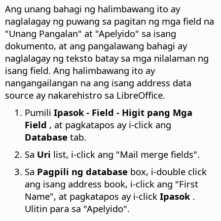
Ang unang bahagi ng halimbawang ito ay
naglalagay ng puwang sa pagitan ng mga field na
"Unang Pangalan" at "Apelyido" sa isang
dokumento, at ang pangalawang bahagi ay
naglalagay ng teksto batay sa mga nilalaman ng
isang field. Ang halimbawang ito ay
nangangailangan na ang isang address data
source ay nakarehistro sa LibreOffice.
Pumili
Ipasok - Field - Higit pang Mga
Field
, at pagkatapos ay i-click ang
Database
tab.
Sa
Uri
list, i-click ang "Mail merge fields".
Sa
Pagpili ng database
box, i-double click
ang isang address book, i-click ang "First
Name", at pagkatapos ay i-click
Ipasok
.
Ulitin para sa "Apelyido".