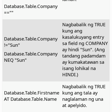
Database.Table.Company
==""
Nagbabalik ng TRUE
kung ang
kasalukuyang entry
Database.Table.Company
sa field ng COMPANY
!="Sun"
ay hindi "Sun". (Ang
Database.Table.Company
tandang padamdam
NEQ "Sun"
ay kumakatawan sa
isang lohikal na
HINDI.)
Nagbabalik ng TRUE
Database.Table.Firstname
kung ang tala ay
AT Database.Table.Name
naglalaman ng una
at apelyido.