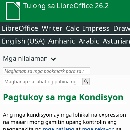
Tulong sa LibreOffice 26.2
LibreOffice
Writer
Calc
Impress
Dra
English (USA)
Amharic
Arabic
Asturia
Mga nilalaman
Pagtukoy sa mga Kondisyon
Ang mga kundisyon ay mga lohikal na expression
na maaari mong gamitin upang kontrolin ang
pagpapakita ng
mga patlang
at
mga seksyon
sa