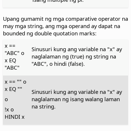
Upang gumamit ng mga comparative operator na
may mga string, ang mga operand ay dapat na
bounded ng double quotation marks:
x ==
Sinusuri kung ang variable na "x" ay
"ABC" o
naglalaman ng (true) ng string na
x EQ
"ABC", o hindi (false).
"ABC"
x == "" o
x EQ ""
Sinusuri kung ang variable na "x" ay
o
naglalaman ng isang walang laman
na string.
!x o
HINDI x