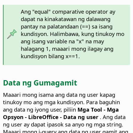
Ang "equal" comparative operator ay
dapat na kinakatawan ng dalawang
pantay na palatandaan (==) sa isang
kundisyon. Halimbawa, kung tinukoy mo
ang isang variable na "x" na may
halagang 1, maaari mong ilagay ang
kundisyon bilang x==1.
Data ng Gumagamit
Maaari mong isama ang data ng user kapag
tinukoy mo ang mga kundisyon. Para baguhin
ang data ng iyong user, piliin
Mga Tool - Mga
Opsyon
- LibreOffice - Data ng user
. Ang data
ng user ay dapat ipasok sa anyo ng mga string.
Maaari mong i-query ang data ng user gamit ang