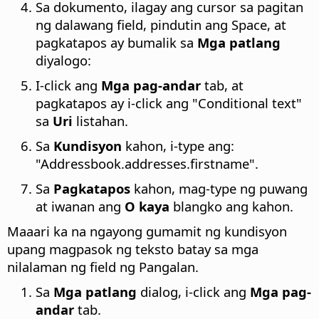
Sa dokumento, ilagay ang cursor sa pagitan
ng dalawang field, pindutin ang Space, at
pagkatapos ay bumalik sa
Mga patlang
diyalogo:
I-click ang
Mga pag-andar
tab, at
pagkatapos ay i-click ang "Conditional text"
sa
Uri
listahan.
Sa
Kundisyon
kahon, i-type ang:
"Addressbook.addresses.firstname".
Sa
Pagkatapos
kahon, mag-type ng puwang
at iwanan ang
O kaya
blangko ang kahon.
Maaari ka na ngayong gumamit ng kundisyon
upang magpasok ng teksto batay sa mga
nilalaman ng field ng Pangalan.
Sa
Mga patlang
dialog, i-click ang
Mga pag-
andar
tab.