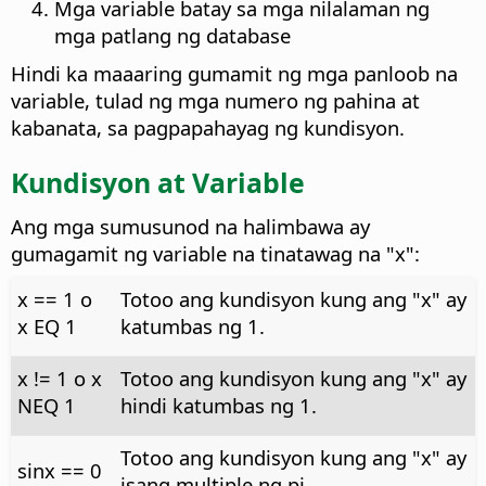
Mga variable batay sa mga nilalaman ng
mga patlang ng database
Hindi ka maaaring gumamit ng mga panloob na
variable, tulad ng mga numero ng pahina at
kabanata, sa pagpapahayag ng kundisyon.
Kundisyon at Variable
Ang mga sumusunod na halimbawa ay
gumagamit ng variable na tinatawag na "x":
x == 1 o
Totoo ang kundisyon kung ang "x" ay
x EQ 1
katumbas ng 1.
x != 1 o x
Totoo ang kundisyon kung ang "x" ay
NEQ 1
hindi katumbas ng 1.
Totoo ang kundisyon kung ang "x" ay
sinx == 0
isang multiple ng pi.