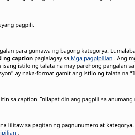
yang pagpili.
pangalan para gumawa ng bagong kategorya. Lumalaba
 ng caption
paglalagay sa
Mga pagpipilian
. Ang mg
 isang istilo ng talata na may parehong pangalan sa
yon" ay naka-format gamit ang istilo ng talata na "I
tin sa caption.
Inilapat din ang pagpili sa anumang
na lilitaw sa pagitan ng pagnunumero at kategorya.
pilian
.