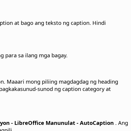
tion at bago ang teksto ng caption. Hindi
ng para sa ilang mga bagay.
ion. Maaari mong piliing magdagdag ng heading
g pagkakasunud-sunod ng caption category at
on - LibreOffice Manunulat - AutoCaption
.
Ang
gpili.