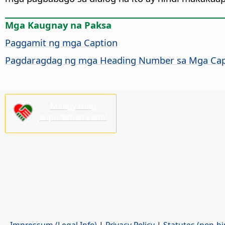
Mga Kaugnay na Paksa
Paggamit ng mga Caption
Pagdaragdag ng mga Heading Number sa Mga Cap
Mangyaring
suportahan kami!
Impressum (Legal Info)
|
Privacy Policy
|
Statutes (non-bi