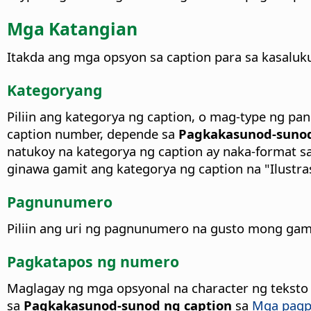
Mga Katangian
Itakda ang mga opsyon sa caption para sa kasaluku
Kategoryang
Piliin ang kategorya ng caption, o mag-type ng 
caption number, depende sa
Pagkakasunod-sunod
natukoy na kategorya ng caption ay naka-format sa
ginawa gamit ang kategorya ng caption na "Ilustras
Pagnunumero
Piliin ang uri ng pagnunumero na gusto mong gami
Pagkatapos ng numero
Maglagay ng mga opsyonal na character ng teksto 
sa
Pagkakasunod-sunod ng caption
sa
Mga pagpi