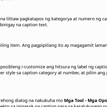
a lilitaw pagkatapos ng kategorya at numero ng cap
inigay na caption text.
iling item. Ang pagpipiliang ito ay magagamit lama
osibleng i-customize ang hitsura ng label ng capt
 style sa caption category at number, at piliin an
arehong dialog na nakukuha mo
Mga Tool - Mga Opsy
kto sa ipinasok na caption para sa kasalukuyang pa