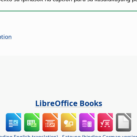
tion
LibreOffice Books
nding English translation)
-
Satzung (binding German versio