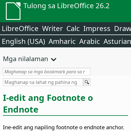
Tulong sa LibreOffice 26.2
LibreOffice
Writer
Calc
Impress
Dra
English (USA)
Amharic
Arabic
Asturia
Mga nilalaman
I-edit ang Footnote o
Endnote
Ine-edit ang napiling footnote o endnote anchor.