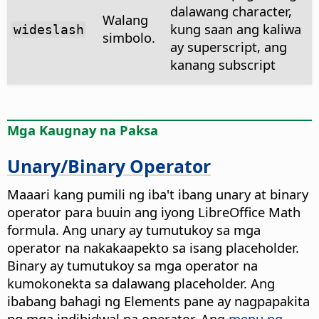
dalawang character,
Walang
kung saan ang kaliwa
wideslash
simbolo.
ay superscript, ang
kanang subscript
Mga Kaugnay na Paksa
Unary/Binary Operator
Maaari kang pumili ng iba't ibang unary at binary
operator para buuin ang iyong LibreOffice Math
formula. Ang unary ay tumutukoy sa mga
operator na nakakaapekto sa isang placeholder.
Binary ay tumutukoy sa mga operator na
kumokonekta sa dalawang placeholder. Ang
ibabang bahagi ng Elements pane ay nagpapakita
ng mga indibidwal na operator. Ang
menu ng