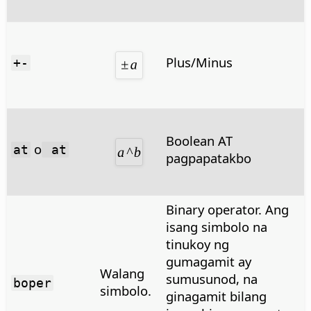
Plus/Minus
+-
Boolean AT
o
at
at
pagpapatakbo
Binary operator. Ang
isang simbolo na
tinukoy ng
gumagamit ay
Walang
sumusunod, na
boper
simbolo.
ginagamit bilang