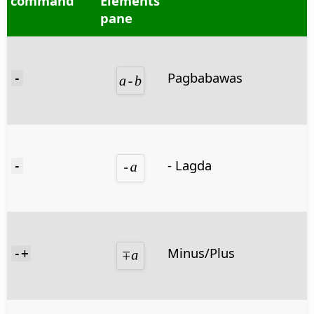
command
Elements
pane
Pagbabawas
-
- Lagda
-
Minus/Plus
-+