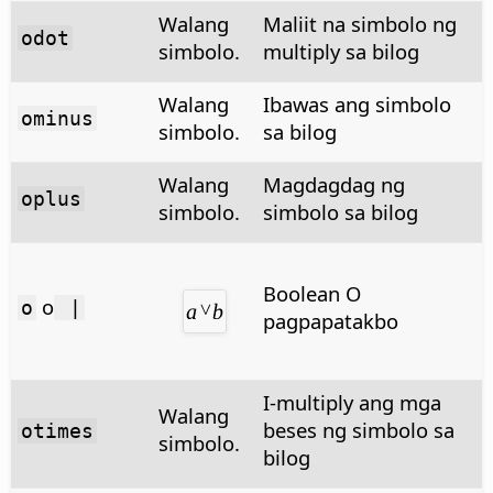
Walang
Maliit na simbolo ng
odot
simbolo.
multiply sa bilog
Walang
Ibawas ang simbolo
ominus
simbolo.
sa bilog
Walang
Magdagdag ng
oplus
simbolo.
simbolo sa bilog
Boolean O
o
o
|
pagpapatakbo
I-multiply ang mga
Walang
beses ng simbolo sa
otimes
simbolo.
bilog