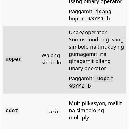
isang binary operator.
Paggamit
isang
boper %SYM1 b
Unary operator.
Sumusunod ang isang
simbolo na tinukoy ng
gumagamit, na
Walang
uoper
ginagamit bilang
simbolo
unary operator.
Paggamit:
uoper
%SYM2 b
Multiplikasyon, maliit
na simbolo ng
cdot
multiply