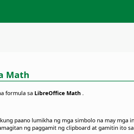
sa Math
a formula sa
LibreOffice Math
.
kung paano lumikha ng mga simbolo na may mga in
agitan ng paggamit ng clipboard at gamitin ito sa 