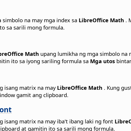
a simbolo na may mga index sa
LibreOffice Math
. 
to sa sarili mong formula.
breOffice Math
upang lumikha ng mga simbolo na ma
in ito sa iyong sariling formula sa
Mga utos
binta
g isang matrix na may
LibreOffice Math
. Kung gus
ndow gamit ang clipboard.
Font
isang matrix na may iba't ibang laki ng font
LibreO
pboard at gamitin ito sa sarili mong formula.