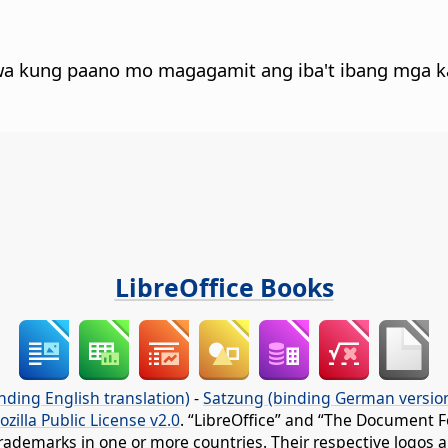
wa kung paano mo magagamit ang iba't ibang mga ka
LibreOffice Books
nding English translation)
-
Satzung (binding German versio
ozilla Public License v2.0
. “LibreOffice” and “The Document F
rademarks in one or more countries. Their respective logos an