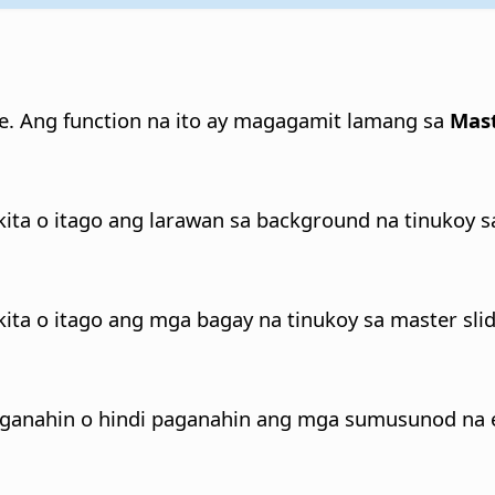
e. Ang function na ito ay magagamit lamang sa
Mast
kita o itago ang larawan sa background na tinukoy sa
ita o itago ang mga bagay na tinukoy sa master slid
ganahin o hindi paganahin ang mga sumusunod na e