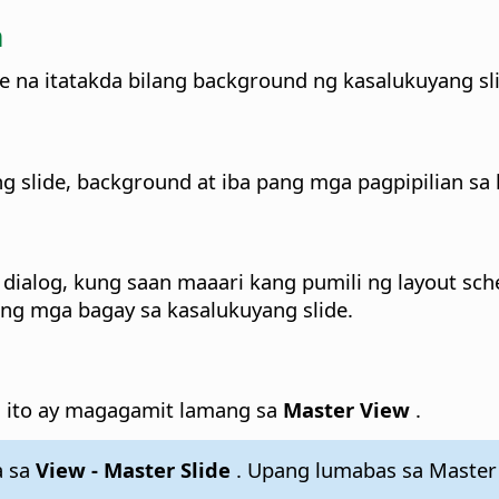
n
le na itatakda bilang background ng kasalukuyang sl
 slide, background at iba pang mga pagpipilian sa 
dialog, kung saan maaari kang pumili ng layout sc
d ng mga bagay sa kasalukuyang slide.
a ito ay magagamit lamang sa
Master View
.
 sa
View - Master Slide
. Upang lumabas sa Master