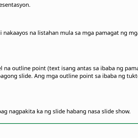
resentasyon.
nakaayos na listahan mula sa mga pamagat ng mga s
a outline point (text isang antas sa ibaba ng pamaga
agong slide.
Ang mga outline point sa ibaba ng tuktok
pag nagpakita ka ng slide habang nasa slide show.