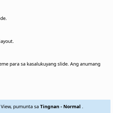
ide.
layout.
heme para sa kasalukuyang slide. Ang anumang
 View, pumunta sa
Tingnan - Normal
.