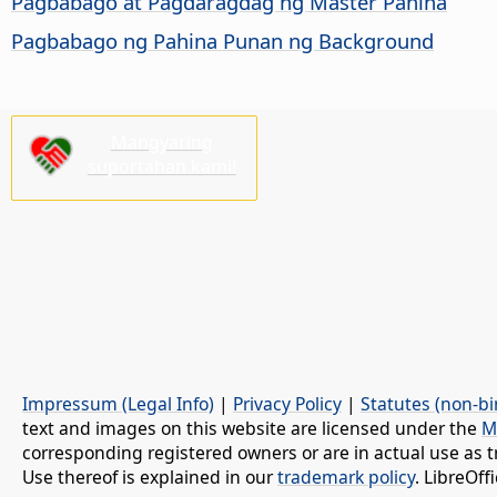
Pagbabago at Pagdaragdag ng Master
Pahina
Pagbabago ng
Pahina
Punan ng Background
Mangyaring
suportahan kami!
Impressum (Legal Info)
|
Privacy Policy
|
Statutes (non-bi
text and images on this website are licensed under the
M
corresponding registered owners or are in actual use as t
Use thereof is explained in our
trademark policy
. LibreOf