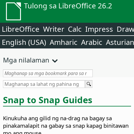
Tulong sa LibreOffice 26.2
LibreOffice
Writer
Calc
Impress
Dra
English (USA)
Amharic
Arabic
Asturia
Mga nilalaman
Snap to Snap Guides
Kinukuha ang gilid ng na-drag na bagay sa
pinakamalapit na gabay sa snap kapag binitawan
mo ang mouse.