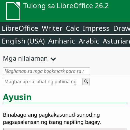
Tulong sa LibreOffice 26.2
LibreOffice
Writer
Calc
Impress
Dra
English (USA)
Amharic
Arabic
Asturia
Mga nilalaman
Ayusin
Binabago ang pagkakasunud-sunod ng
pagsasalansan ng isang napiling bagay.