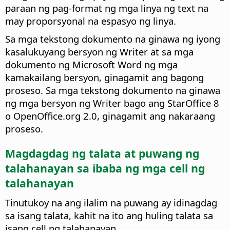
paraan ng pag-format ng mga linya ng text na
may proporsyonal na espasyo ng linya.
Sa mga tekstong dokumento na ginawa ng iyong
kasalukuyang bersyon ng Writer at sa mga
dokumento ng Microsoft Word ng mga
kamakailang bersyon, ginagamit ang bagong
proseso. Sa mga tekstong dokumento na ginawa
ng mga bersyon ng Writer bago ang StarOffice 8
o OpenOffice.org 2.0, ginagamit ang nakaraang
proseso.
Magdagdag ng talata at puwang ng
talahanayan sa ibaba ng mga cell ng
talahanayan
Tinutukoy na ang ilalim na puwang ay idinagdag
sa isang talata, kahit na ito ang huling talata sa
isang cell ng talahanayan.