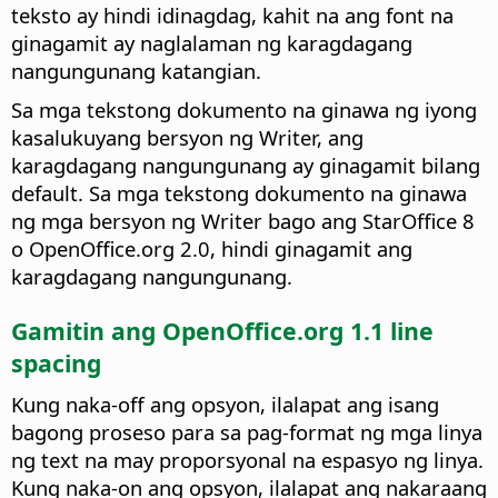
teksto ay hindi idinagdag, kahit na ang font na
ginagamit ay naglalaman ng karagdagang
nangungunang katangian.
Sa mga tekstong dokumento na ginawa ng iyong
kasalukuyang bersyon ng Writer, ang
karagdagang nangungunang ay ginagamit bilang
default. Sa mga tekstong dokumento na ginawa
ng mga bersyon ng Writer bago ang StarOffice 8
o OpenOffice.org 2.0, hindi ginagamit ang
karagdagang nangungunang.
Gamitin ang OpenOffice.org 1.1 line
spacing
Kung naka-off ang opsyon, ilalapat ang isang
bagong proseso para sa pag-format ng mga linya
ng text na may proporsyonal na espasyo ng linya.
Kung naka-on ang opsyon, ilalapat ang nakaraang