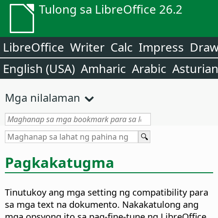
Tulong sa LibreOffice 26.2
LibreOffice
Writer
Calc
Impress
Dra
English (USA)
Amharic
Arabic
Asturia
Mga nilalaman
Pagkakatugma
Tinutukoy ang mga setting ng compatibility para
sa mga text na dokumento. Nakakatulong ang
mga opsyong ito sa pag-fine-tune ng LibreOffice