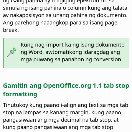
ng isang pahina ay magiging epektibo rin sa
simula ng isang pahina o column kung ang talata
ay nakaposisyon sa unang pahina ng dokumento.
Ang parehong naaangkop para sa isang page
break.
Kung nag-import ka ng isang dokumento
ng Word, awtomatikong idaragdag ang
mga puwang sa panahon ng conversion.
Gamitin ang OpenOffice.org 1.1 tab stop
formatting
Tinutukoy kung paano i-align ang text sa mga tab
stop na lampas sa kanang margin, kung paano
pangasiwaan ang mga decimal na tab stop, at
kung paano pangasiwaan ang mga tab stop