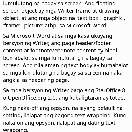
lumulutang na bagay sa screen. Ang floating
screen object ay mga Writer frame at drawing
object, at ang mga object na 'text box', 'graphic',
'frame', 'picture' atbp. sa Microsoft Word.
Sa Microsoft Word at sa mga kasalukuyang
bersyon ng Writer, ang page header/footer
content at footnote/endnote content ay hindi
bumabalot sa mga lumulutang na bagay sa
screen. Ang nilalaman ng text body ay bumabalot
sa mga lumulutang na bagay sa screen na naka-
angkla sa header ng page.
Sa mga bersyon ng Writer bago ang StarOffice 8
o OpenOffice.org 2.0, ang kabaligtaran ay totoo.
Kung naka-off ang opsyon, na siyang default na
setting, ilalapat ang bagong text wrapping. Kung
naka-on ang opsyon, ilalapat ang dating text
wrapping.