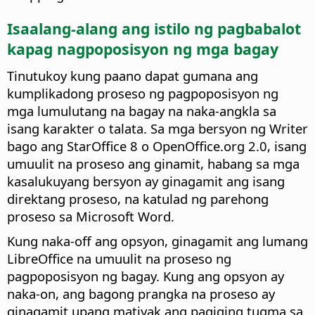
Isaalang-alang ang istilo ng pagbabalot
kapag nagpoposisyon ng mga bagay
Tinutukoy kung paano dapat gumana ang
kumplikadong proseso ng pagpoposisyon ng
mga lumulutang na bagay na naka-angkla sa
isang karakter o talata. Sa mga bersyon ng Writer
bago ang StarOffice 8 o OpenOffice.org 2.0, isang
umuulit na proseso ang ginamit, habang sa mga
kasalukuyang bersyon ay ginagamit ang isang
direktang proseso, na katulad ng parehong
proseso sa Microsoft Word.
Kung naka-off ang opsyon, ginagamit ang lumang
LibreOffice na umuulit na proseso ng
pagpoposisyon ng bagay. Kung ang opsyon ay
naka-on, ang bagong prangka na proseso ay
ginagamit upang matiyak ang pagiging tugma sa