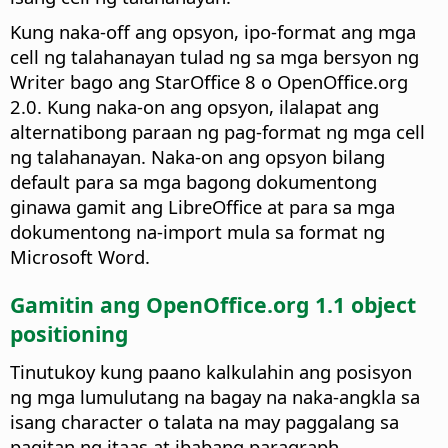
Kung naka-off ang opsyon, ipo-format ang mga
cell ng talahanayan tulad ng sa mga bersyon ng
Writer bago ang StarOffice 8 o OpenOffice.org
2.0. Kung naka-on ang opsyon, ilalapat ang
alternatibong paraan ng pag-format ng mga cell
ng talahanayan. Naka-on ang opsyon bilang
default para sa mga bagong dokumentong
ginawa gamit ang LibreOffice at para sa mga
dokumentong na-import mula sa format ng
Microsoft Word.
Gamitin ang OpenOffice.org 1.1 object
positioning
Tinutukoy kung paano kalkulahin ang posisyon
ng mga lumulutang na bagay na naka-angkla sa
isang character o talata na may paggalang sa
pagitan ng itaas at ibabang paragraph.