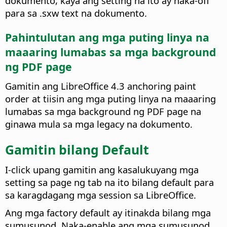
dokumento, kaya ang setting na ito ay naka-off
para sa .sxw text na dokumento.
Pahintulutan ang mga puting linya na
maaaring lumabas sa mga background
ng PDF page
Gamitin ang LibreOffice 4.3 anchoring paint
order at tiisin ang mga puting linya na maaaring
lumabas sa mga background ng PDF page na
ginawa mula sa mga legacy na dokumento.
Gamitin bilang Default
I-click upang gamitin ang kasalukuyang mga
setting sa page ng tab na ito bilang default para
sa karagdagang mga session sa LibreOffice.
Ang mga factory default ay itinakda bilang mga
sumusunod. Naka-enable ang mga sumusunod