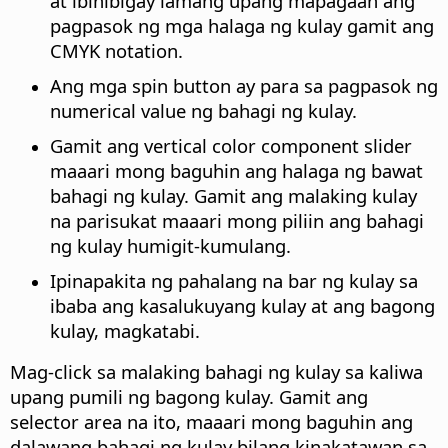
at ibinibigay lamang upang mapagaan ang
pagpasok ng mga halaga ng kulay gamit ang
CMYK notation.
Ang mga spin button ay para sa pagpasok ng
numerical value ng bahagi ng kulay.
Gamit ang vertical color component slider
maaari mong baguhin ang halaga ng bawat
bahagi ng kulay.
Gamit ang malaking kulay
na parisukat maaari mong piliin ang bahagi
ng kulay humigit-kumulang.
Ipinapakita ng pahalang na bar ng kulay sa
ibaba ang kasalukuyang kulay at ang bagong
kulay, magkatabi.
Mag-click sa malaking bahagi ng kulay sa kaliwa
upang pumili ng bagong kulay. Gamit ang
selector area na ito, maaari mong baguhin ang
dalawang bahagi ng kulay bilang kinakatawan sa