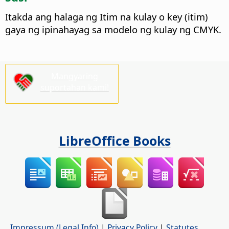
Itakda ang halaga ng Itim na kulay o key (itim)
gaya ng ipinahayag sa modelo ng kulay ng CMYK.
Mangyaring
suportahan kami!
LibreOffice Books
Impressum (Legal Info)
|
Privacy Policy
|
Statutes