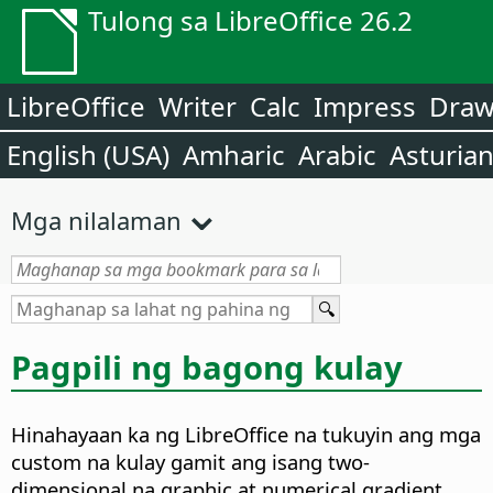
Tulong sa LibreOffice 26.2
LibreOffice
Writer
Calc
Impress
Dra
English (USA)
Amharic
Arabic
Asturia
Mga nilalaman
Pagpili ng bagong kulay
Hinahayaan ka ng LibreOffice na tukuyin ang mga
custom na kulay gamit ang isang two-
dimensional na graphic at numerical gradient