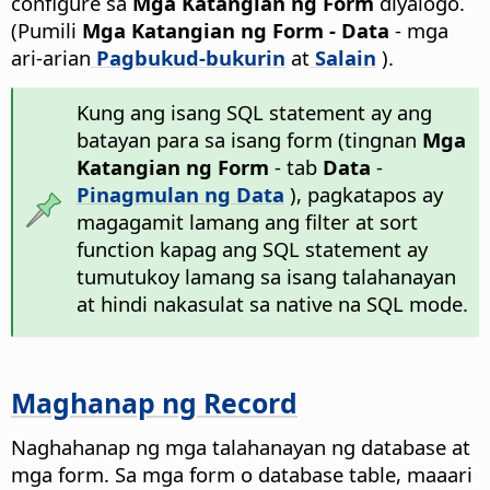
configure sa
Mga Katangian ng Form
diyalogo.
(Pumili
Mga Katangian ng Form - Data
- mga
ari-arian
Pagbukud-bukurin
at
Salain
).
Kung ang isang SQL statement ay ang
batayan para sa isang form (tingnan
Mga
Katangian ng Form
- tab
Data
-
Pinagmulan ng Data
), pagkatapos ay
magagamit lamang ang filter at sort
function kapag ang SQL statement ay
tumutukoy lamang sa isang talahanayan
at hindi nakasulat sa native na SQL mode.
Maghanap ng Record
Naghahanap ng mga talahanayan ng database at
mga form. Sa mga form o database table, maaari