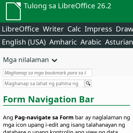
Tulong sa LibreOffice 26.2
LibreOffice
Writer
Calc
Impress
Dra
English (USA)
Amharic
Arabic
Asturia
Mga nilalaman
Form Navigation Bar
Ang
Pag-navigate sa Form
bar ay naglalaman ng
mga icon upang i-edit ang isang talahanayan ng
database o upang kontrolin ang view ng data.