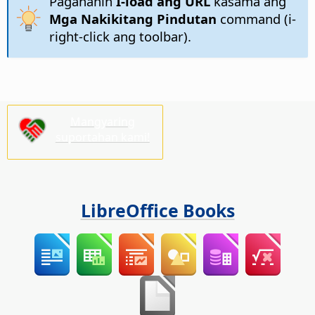
Paganahin
I-load ang URL
kasama ang
Mga Nakikitang Pindutan
command (i-
right-click ang toolbar).
Mangyaring
suportahan kami!
LibreOffice Books