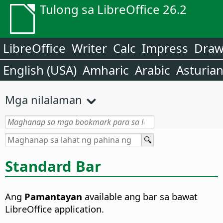
Tulong sa LibreOffice 26.2
LibreOffice
Writer
Calc
Impress
Dra
English (USA)
Amharic
Arabic
Asturia
Mga nilalaman
Standard Bar
Ang
Pamantayan
available ang bar sa bawat
LibreOffice application.