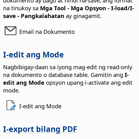
dokumento ay bago at hindi na-save, ang format
na tinukoy sa
Mga Tool - Mga Opsyon
- I-load/I-
save - Pangkalahatan
ay ginagamit.
Email na Dokumento
I-edit ang Mode
Nagbibigay-daan sa iyong mag-edit ng read-only
na dokumento o database table.
Gamitin ang
I-
edit ang Mode
opsyon upang i-activate ang edit
mode.
I-edit ang Mode
I-export bilang PDF