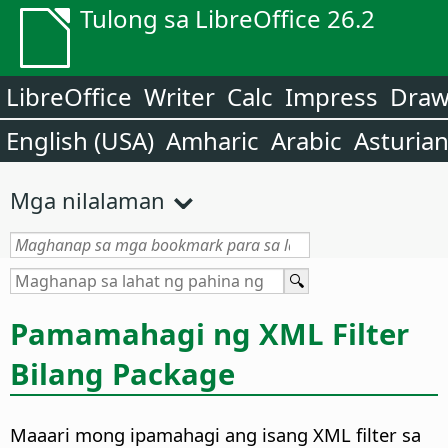
Tulong sa LibreOffice 26.2
LibreOffice
Writer
Calc
Impress
Dra
English (USA)
Amharic
Arabic
Asturia
Mga nilalaman
Pamamahagi ng XML Filter
Bilang Package
Maaari mong ipamahagi ang isang XML filter sa