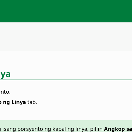
nya
ento.
o ng Linya
tab.
.
isang porsyento ng kapal ng linya, piliin
Angkop sa 