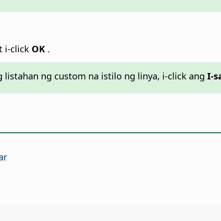
 i-click
OK
.
 listahan ng custom na istilo ng linya, i-click ang
I-s
ar