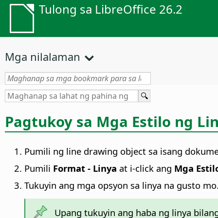
Tulong sa LibreOffice 26.2
Mga nilalaman
Pagtukoy sa Mga Estilo ng Li
Pumili ng line drawing object sa isang dokum
Pumili
Format -
Linya
at i-click ang
Mga Estil
Tukuyin ang mga opsyon sa linya na gusto mo
Upang tukuyin ang haba ng linya bilang 