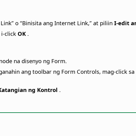
Link” o “Binisita ang Internet Link,” at piliin
I-edit a
i-click
OK
.
 mode na disenyo ng Form.
ganahin ang toolbar ng Form Controls, mag-click sa
atangian ng Kontrol
.