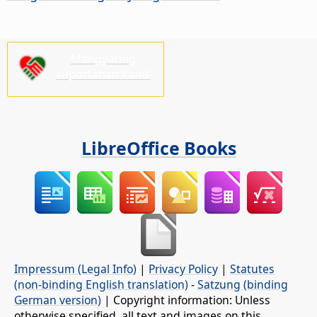
Mangyaring
suportahan kami!
LibreOffice Books
Impressum (Legal Info)
|
Privacy Policy
|
Statutes
(non-binding English translation)
-
Satzung (binding
German version)
| Copyright information: Unless
otherwise specified, all text and images on this