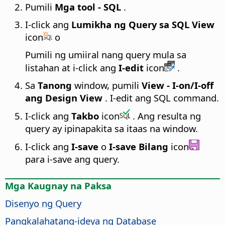
Pumili
Mga tool - SQL
.
I-click ang
Lumikha ng Query sa SQL View
icon
o
Pumili ng umiiral nang query mula sa
listahan at i-click ang
I-edit
icon
.
Sa
Tanong
window, pumili
View - I-on/I-off
ang Design View
. I-edit ang SQL command.
I-click ang
Takbo
icon
. Ang resulta ng
query ay ipinapakita sa itaas na window.
I-click ang
I-save
o
I-save Bilang
icon
para i-save ang query.
Mga Kaugnay na Paksa
Disenyo ng Query
Pangkalahatang-ideya ng Database