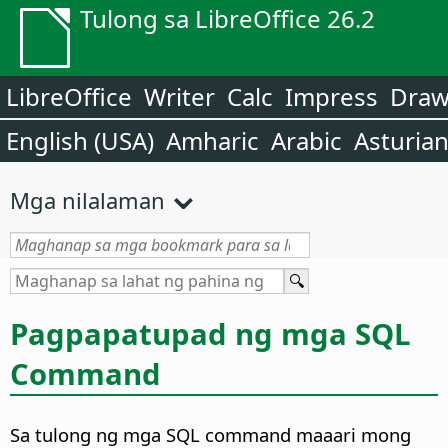
Tulong sa LibreOffice 26.2
LibreOffice
Writer
Calc
Impress
Dra
English (USA)
Amharic
Arabic
Asturia
Mga nilalaman
Pagpapatupad ng mga SQL
Command
Sa tulong ng mga SQL command maaari mong