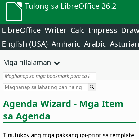
Tulong sa LibreOffice 26.2
LibreOffice
Writer
Calc
Impress
Dra
English (USA)
Amharic
Arabic
Asturia
Mga nilalaman
Agenda Wizard - Mga Item
sa Agenda
Tinutukoy ang mga paksang ipi-print sa template