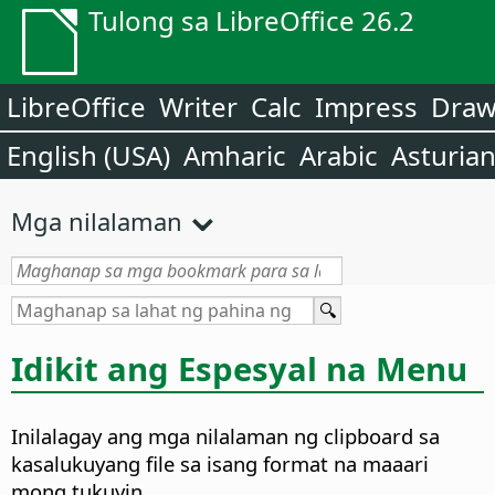
Tulong sa LibreOffice 26.2
LibreOffice
Writer
Calc
Impress
Dra
English (USA)
Amharic
Arabic
Asturia
Mga nilalaman
Idikit ang Espesyal na Menu
Inilalagay ang mga nilalaman ng clipboard sa
kasalukuyang file sa isang format na maaari
mong tukuyin.