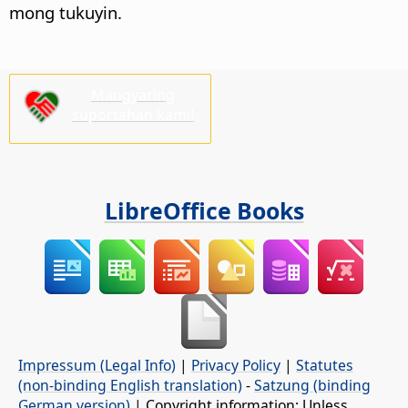
mong tukuyin.
Mangyaring
suportahan kami!
LibreOffice Books
Impressum (Legal Info)
|
Privacy Policy
|
Statutes
(non-binding English translation)
-
Satzung (binding
German version)
| Copyright information: Unless