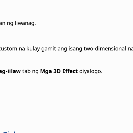
an ng liwanag.
custom na kulay gamit ang isang two-dimensional na
g-iilaw
tab ng
Mga 3D Effect
diyalogo.