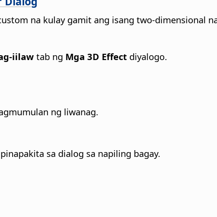
r Dialog
custom na kulay gamit ang isang two-dimensional na
g-iilaw
tab ng
Mga 3D Effect
diyalogo.
nagmumulan ng liwanag.
pinapakita sa dialog sa napiling bagay.