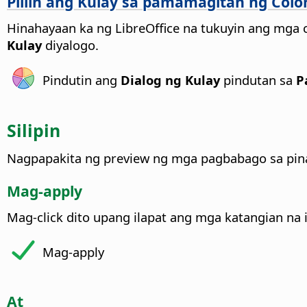
Piliin ang Kulay sa pamamagitan ng Colo
Hinahayaan ka ng LibreOffice na tukuyin ang mga 
Kulay
diyalogo.
Pindutin ang
Dialog ng Kulay
pindutan sa
Pa
Silipin
Nagpapakita ng preview ng mga pagbabago sa pi
Mag-apply
Mag-click dito upang ilapat ang mga katangian na i
Mag-apply
At