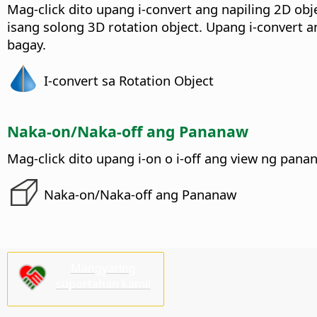
Mag-click dito upang i-convert ang napiling 2D obje
isang solong 3D rotation object. Upang i-convert
bagay.
I-convert sa Rotation Object
Naka-on/Naka-off ang Pananaw
Mag-click dito upang i-on o i-off ang view ng pana
Naka-on/Naka-off ang Pananaw
Mangyaring
suportahan kami!