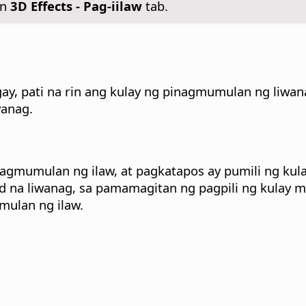
in
3D Effects - Pag-iilaw
tab.
y, pati na rin ang kulay ng pinagmumulan ng liwana
wanag.
agmumulan ng ilaw, at pagkatapos ay pumili ng kula
d na liwanag, sa pamamagitan ng pagpili ng kulay m
mulan ng ilaw.