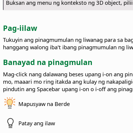
Buksan ang menu ng konteksto ng 3D object, pili
Pag-iilaw
Tukuyin ang pinagmumulan ng liwanag para sa baga
hanggang walong iba't ibang pinagmumulan ng li
Banayad na pinagmulan
Mag-click nang dalawang beses upang i-on ang pin
mo, maaari mo ring itakda ang kulay ng nakapaligi
pindutin ang Spacebar upang i-on o i-off ang pinag
Mapusyaw na Berde
Patay ang ilaw