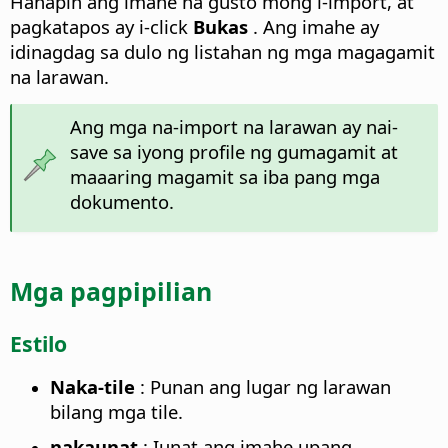
Hanapin ang imahe na gusto mong i-import, at
pagkatapos ay i-click
Bukas
. Ang imahe ay
idinagdag sa dulo ng listahan ng mga magagamit
na larawan.
Ang mga na-import na larawan ay nai-
save sa iyong profile ng gumagamit at
maaaring magamit sa iba pang mga
dokumento.
Mga pagpipilian
Estilo
Naka-tile
: Punan ang lugar ng larawan
bilang mga tile.
nakaunat
: Iunat ang imahe upang