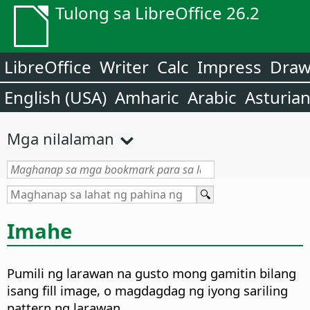
Tulong sa LibreOffice 26.2
LibreOffice
Writer
Calc
Impress
Dra
English (USA)
Amharic
Arabic
Asturia
Mga nilalaman
Imahe
Pumili ng larawan na gusto mong gamitin bilang
isang fill image, o magdagdag ng iyong sariling
pattern ng larawan.