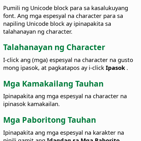
Pumili ng Unicode block para sa kasalukuyang
font.
Ang mga espesyal na character para sa
napiling Unicode block ay ipinapakita sa
talahanayan ng character.
Talahanayan ng Character
I-click ang (mga) espesyal na character na gusto
mong ipasok, at pagkatapos ay i-click
Ipasok
.
Mga Kamakailang Tauhan
Ipinapakita ang mga espesyal na character na
ipinasok kamakailan.
Mga Paboritong Tauhan
Ipinapakita ang mga espesyal na karakter na
pinili gamit ang
Idagdag sa Mga Paborito