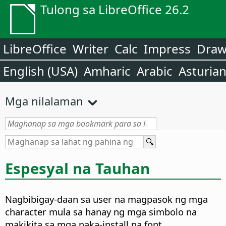
Tulong sa LibreOffice 26.2
LibreOffice
Writer
Calc
Impress
Dra
English (USA)
Amharic
Arabic
Asturia
Mga nilalaman
Espesyal na Tauhan
Nagbibigay-daan sa user na magpasok ng mga
character mula sa hanay ng mga simbolo na
makikita sa mga naka-install na font.