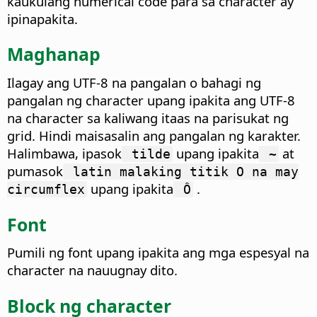
kaukulang numerical code para sa character ay
ipinapakita.
Maghanap
Ilagay ang UTF-8 na pangalan o bahagi ng
pangalan ng character upang ipakita ang UTF-8
na character sa kaliwang itaas na parisukat ng
grid. Hindi maisasalin ang pangalan ng karakter.
Halimbawa, ipasok
upang ipakita
at
tilde
~
pumasok
latin malaking titik O na may
upang ipakita
.
circumflex
Ô
Font
Pumili ng font upang ipakita ang mga espesyal na
character na nauugnay dito.
Block ng character