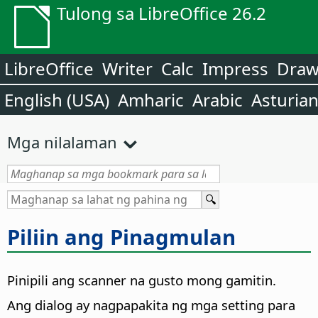
Tulong sa LibreOffice 26.2
LibreOffice
Writer
Calc
Impress
Dra
English (USA)
Amharic
Arabic
Asturia
Mga nilalaman
Piliin ang Pinagmulan
Pinipili ang scanner na gusto mong gamitin.
Ang dialog ay nagpapakita ng mga setting para