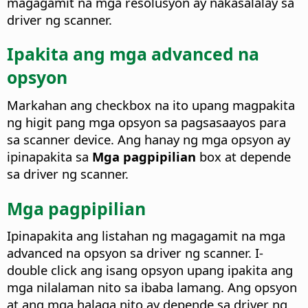
magagamit na mga resolusyon ay nakasalalay sa
driver ng scanner.
Ipakita ang mga advanced na
opsyon
Markahan ang checkbox na ito upang magpakita
ng higit pang mga opsyon sa pagsasaayos para
sa scanner device. Ang hanay ng mga opsyon ay
ipinapakita sa
Mga pagpipilian
box at depende
sa driver ng scanner.
Mga pagpipilian
Ipinapakita ang listahan ng magagamit na mga
advanced na opsyon sa driver ng scanner. I-
double click ang isang opsyon upang ipakita ang
mga nilalaman nito sa ibaba lamang. Ang opsyon
at ang mga halaga nito ay depende sa driver ng