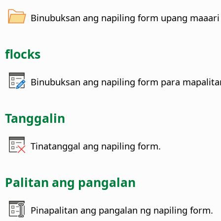
Binubuksan ang napiling form upang maaari
flocks
Binubuksan ang napiling form para mapalita
Tanggalin
Tinatanggal ang napiling form.
Palitan ang pangalan
Pinapalitan ang pangalan ng napiling form.