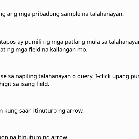
ang ang mga pribadong sample na talahanayan.
tapos ay pumili ng mga patlang mula sa talahanayan
at ng mga field na kailangan mo.
ase sa napiling talahanayan o query.
I-click upang pum
git sa isang field.
hon kung saan itinuturo ng arrow.
hon na itinuturo ng arrow.