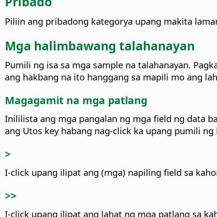
Pribado
Piliin ang pribadong kategorya upang makita lam
Mga halimbawang talahanayan
Pumili ng isa sa mga sample na talahanayan. Pagka
ang hakbang na ito hanggang sa mapili mo ang lah
Magagamit na mga patlang
Inililista ang mga pangalan ng mga field ng data b
ang
Utos
key habang nag-click ka upang pumili ng hi
>
I-click upang ilipat ang (mga) napiling field sa ka
>>
I-click upang ilipat ang lahat ng mga patlang sa ka