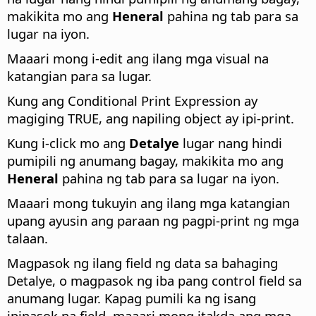
makikita mo ang
Heneral
pahina ng tab para sa
lugar na iyon.
Maaari mong i-edit ang ilang mga visual na
katangian para sa lugar.
Kung ang Conditional Print Expression ay
magiging TRUE, ang napiling object ay ipi-print.
Kung i-click mo ang
Detalye
lugar nang hindi
pumipili ng anumang bagay, makikita mo ang
Heneral
pahina ng tab para sa lugar na iyon.
Maaari mong tukuyin ang ilang mga katangian
upang ayusin ang paraan ng pagpi-print ng mga
talaan.
Magpasok ng ilang field ng data sa bahaging
Detalye, o magpasok ng iba pang control field sa
anumang lugar. Kapag pumili ka ng isang
ipinasok na field, maaari mong itakda ang mga