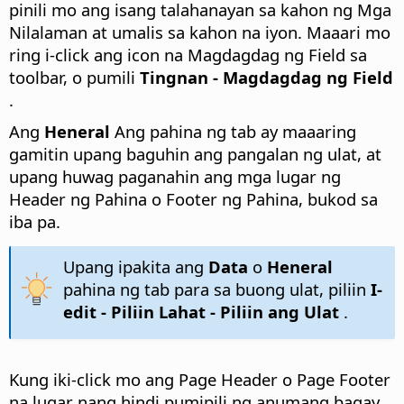
pinili mo ang isang talahanayan sa kahon ng Mga
Nilalaman at umalis sa kahon na iyon. Maaari mo
ring i-click ang icon na Magdagdag ng Field sa
toolbar, o pumili
Tingnan - Magdagdag ng Field
.
Ang
Heneral
Ang pahina ng tab ay maaaring
gamitin upang baguhin ang pangalan ng ulat, at
upang huwag paganahin ang mga lugar ng
Header ng Pahina o Footer ng Pahina, bukod sa
iba pa.
Upang ipakita ang
Data
o
Heneral
pahina ng tab para sa buong ulat, piliin
I-
edit - Piliin Lahat - Piliin ang Ulat
.
Kung iki-click mo ang Page Header o Page Footer
na lugar nang hindi pumipili ng anumang bagay,