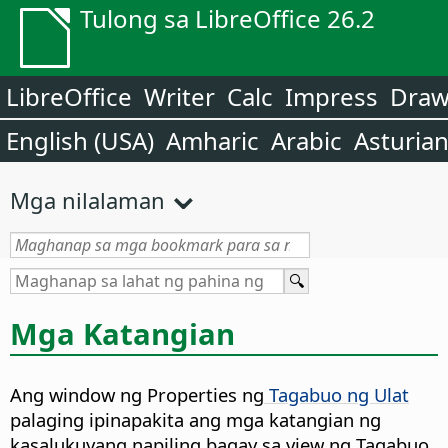
Tulong sa LibreOffice 26.2
LibreOffice
Writer
Calc
Impress
Dra
English (USA)
Amharic
Arabic
Asturia
Mga nilalaman
Mga Katangian
Ang window ng Properties ng
Tagabuo ng Ulat
palaging ipinapakita ang mga katangian ng
kasalukuyang napiling bagay sa view ng Tagabuo