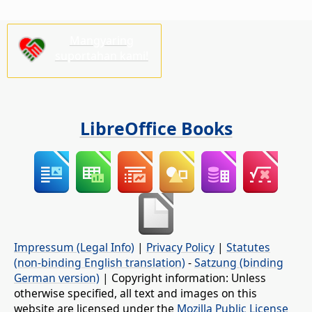
Mangyaring
suportahan kami!
LibreOffice Books
Impressum (Legal Info)
|
Privacy Policy
|
Statutes
(non-binding English translation)
-
Satzung (binding
German version)
| Copyright information: Unless
otherwise specified, all text and images on this
website are licensed under the
Mozilla Public License