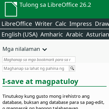
Tulong sa LibreOffice 26.2
LibreOffice
Writer
Calc
Impress
Dra
English (USA)
Amharic
Arabic
Asturia
Mga nilalaman
I-save at magpatuloy
Tinutukoy kung gusto mong irehistro ang
database, buksan ang database para sa pag-edit,
o magpasok ng bagong talahanayan.