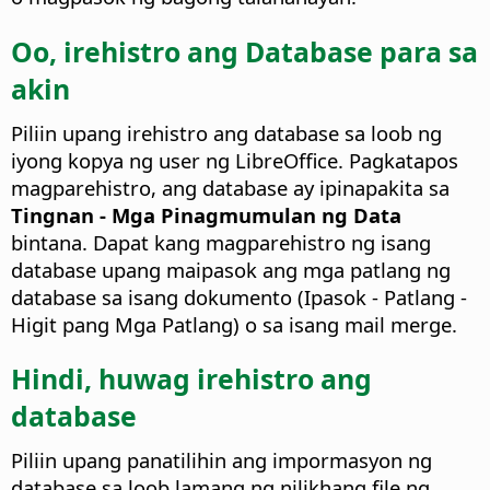
Oo, irehistro ang Database para sa
akin
Piliin upang irehistro ang database sa loob ng
iyong kopya ng user ng LibreOffice. Pagkatapos
magparehistro, ang database ay ipinapakita sa
Tingnan - Mga Pinagmumulan ng Data
bintana. Dapat kang magparehistro ng isang
database upang maipasok ang mga patlang ng
database sa isang dokumento (Ipasok - Patlang -
Higit pang Mga Patlang) o sa isang mail merge.
Hindi, huwag irehistro ang
database
Piliin upang panatilihin ang impormasyon ng
database sa loob lamang ng nilikhang file ng