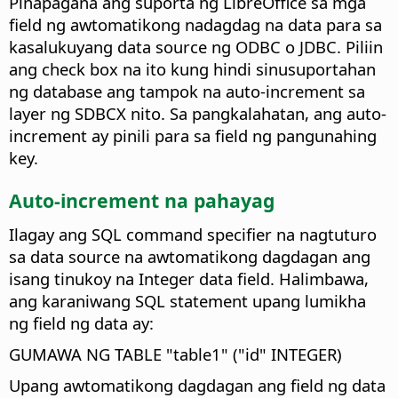
Pinapagana ang suporta ng LibreOffice sa mga
field ng awtomatikong nadagdag na data para sa
kasalukuyang data source ng ODBC o JDBC.
Piliin
ang check box na ito kung hindi sinusuportahan
ng database ang tampok na auto-increment sa
layer ng SDBCX nito. Sa pangkalahatan, ang auto-
increment ay pinili para sa field ng pangunahing
key.
Auto-increment na pahayag
Ilagay ang SQL command specifier na nagtuturo
sa data source na awtomatikong dagdagan ang
isang tinukoy na Integer data field.
Halimbawa,
ang karaniwang SQL statement upang lumikha
ng field ng data ay:
GUMAWA NG TABLE "table1" ("id" INTEGER)
Upang awtomatikong dagdagan ang field ng data