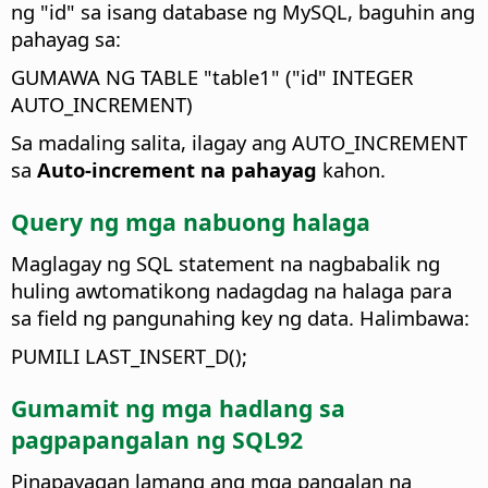
ng "id" sa isang database ng MySQL, baguhin ang
pahayag sa:
GUMAWA NG TABLE "table1" ("id" INTEGER
AUTO_INCREMENT)
Sa madaling salita, ilagay ang AUTO_INCREMENT
sa
Auto-increment na pahayag
kahon.
Query ng mga nabuong halaga
Maglagay ng SQL statement na nagbabalik ng
huling awtomatikong nadagdag na halaga para
sa field ng pangunahing key ng data.
Halimbawa:
PUMILI LAST_INSERT_D();
Gumamit ng mga hadlang sa
pagpapangalan ng SQL92
Pinapayagan lamang ang mga pangalan na