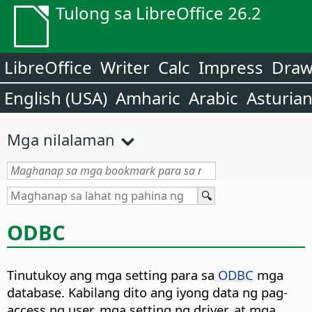
Tulong sa LibreOffice 26.2
LibreOffice
Writer
Calc
Impress
Dra
English (USA)
Amharic
Arabic
Asturia
Mga nilalaman
ODBC
Tinutukoy ang mga setting para sa
ODBC
mga
database. Kabilang dito ang iyong data ng pag-
access ng user, mga setting ng driver, at mga