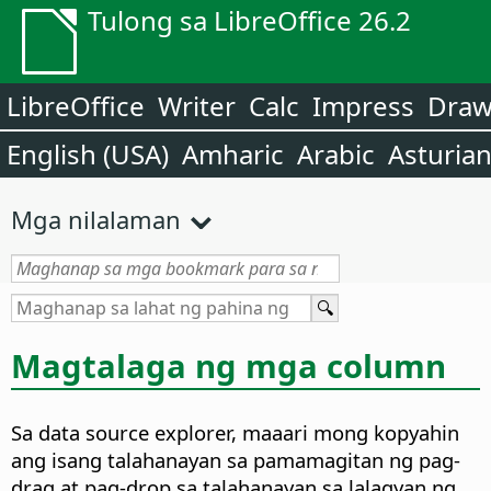
Tulong sa LibreOffice 26.2
LibreOffice
Writer
Calc
Impress
Dra
English (USA)
Amharic
Arabic
Asturia
Mga nilalaman
Magtalaga ng mga column
Sa data source explorer, maaari mong kopyahin
ang isang talahanayan sa pamamagitan ng pag-
drag at pag-drop sa talahanayan sa lalagyan ng