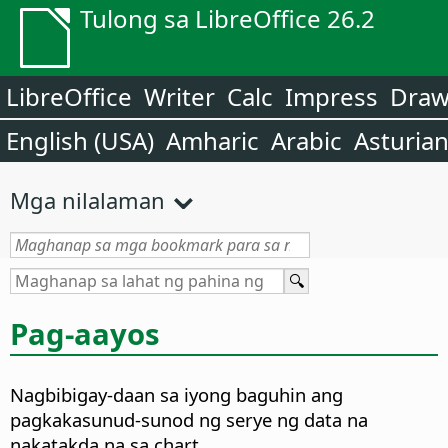
Tulong sa LibreOffice 26.2
LibreOffice
Writer
Calc
Impress
Dra
English (USA)
Amharic
Arabic
Asturia
Mga nilalaman
Pag-aayos
Nagbibigay-daan sa iyong baguhin ang
pagkakasunud-sunod ng serye ng data na
nakatakda na sa chart.