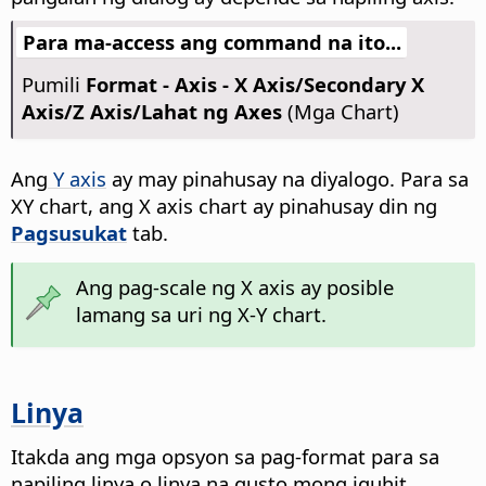
Para ma-access ang command na ito...
Pumili
Format - Axis - X Axis/Secondary X
Axis/Z Axis/Lahat ng Axes
(Mga Chart)
Ang
Y axis
ay may pinahusay na diyalogo. Para sa
XY chart, ang X axis chart ay pinahusay din ng
Pagsusukat
tab.
Ang pag-scale ng X axis ay posible
lamang sa uri ng X-Y chart.
Linya
Itakda ang mga opsyon sa pag-format para sa
napiling linya o linya na gusto mong iguhit.