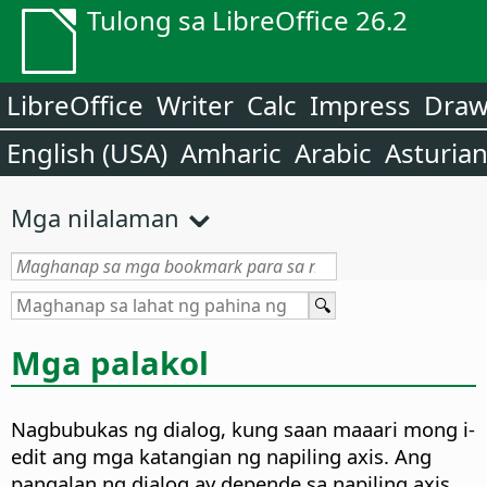
Tulong sa LibreOffice 26.2
LibreOffice
Writer
Calc
Impress
Dra
English (USA)
Amharic
Arabic
Asturia
Mga nilalaman
Mga palakol
Nagbubukas ng dialog, kung saan maaari mong i-
edit ang mga katangian ng napiling axis.
Ang
pangalan ng dialog ay depende sa napiling axis.