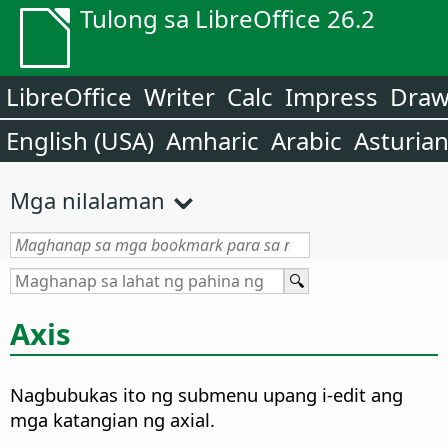
Tulong sa LibreOffice 26.2
LibreOffice
Writer
Calc
Impress
Dra
English (USA)
Amharic
Arabic
Asturia
Mga nilalaman
Axis
Nagbubukas ito ng submenu upang i-edit ang
mga katangian ng axial.