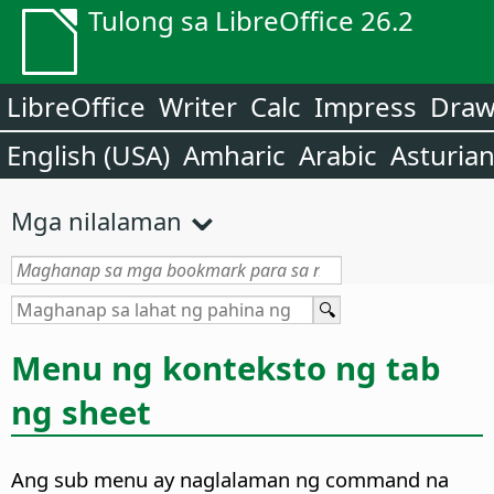
Tulong sa LibreOffice 26.2
LibreOffice
Writer
Calc
Impress
Dra
English (USA)
Amharic
Arabic
Asturia
Mga nilalaman
Menu ng konteksto ng tab
ng sheet
Ang sub menu ay naglalaman ng command na