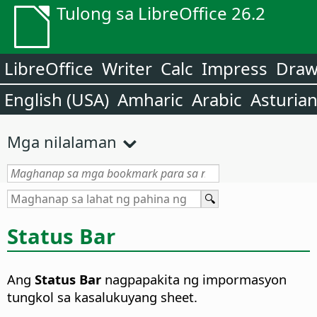
Tulong sa LibreOffice 26.2
LibreOffice
Writer
Calc
Impress
Dra
English (USA)
Amharic
Arabic
Asturia
Mga nilalaman
Status Bar
Ang
Status Bar
nagpapakita ng impormasyon
tungkol sa kasalukuyang sheet.