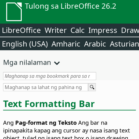
Tulong sa LibreOffice 26.2
LibreOffice
Writer
Calc
Impress
Dra
English (USA)
Amharic
Arabic
Asturia
Mga nilalaman
Text Formatting Bar
Ang
Pag-format ng Teksto
Ang bar na
ipinapakita kapag ang cursor ay nasa isang text
object, tulad ng isang text box o isang drawing