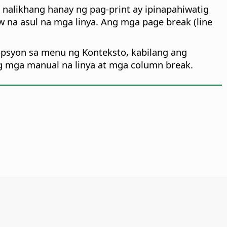
alikhang hanay ng pag-print ay ipinapahiwatig
na asul na mga linya. Ang mga page break (line
opsyon sa menu ng Konteksto, kabilang ang
g mga manual na linya at mga column break.