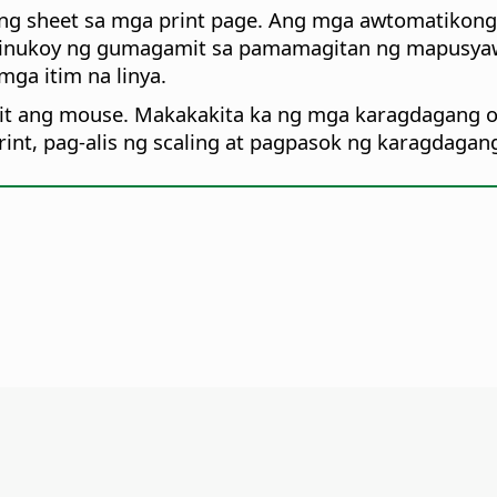
 sheet sa mga print page. Ang mga awtomatikong n
 tinukoy ng gumagamit sa pamamagitan ng mapusyaw 
ga itim na linya.
mit ang mouse. Makakakita ka ng mga karagdagang 
nt, pag-alis ng scaling at pagpasok ng karagdagan