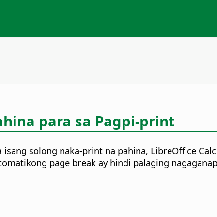
hina para sa Pagpi-print
isang solong naka-print na pahina, LibreOffice Calc
awtomatikong page break ay hindi palaging nagagan