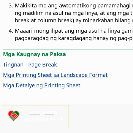
Makikita mo ang awtomatikong pamamahagi ng
ng madilim na asul na mga linya, at ang mga
break at column break) ay minarkahan bilang m
Maaari mong ilipat ang mga asul na linya ga
pagdaragdag ng karagdagang hanay ng pag-pri
Mga Kaugnay na Paksa
Tingnan - Page Break
Mga Printing Sheet sa Landscape Format
Mga Detalye ng Printing Sheet
Mangyaring
suportahan kami!