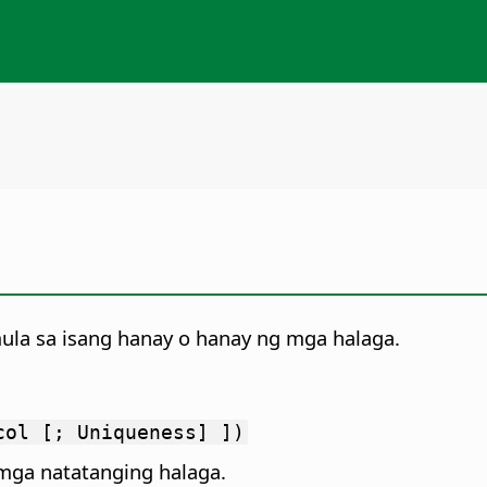
ula sa isang hanay o hanay ng mga halaga.
col [; Uniqueness] ])
 mga natatanging halaga.