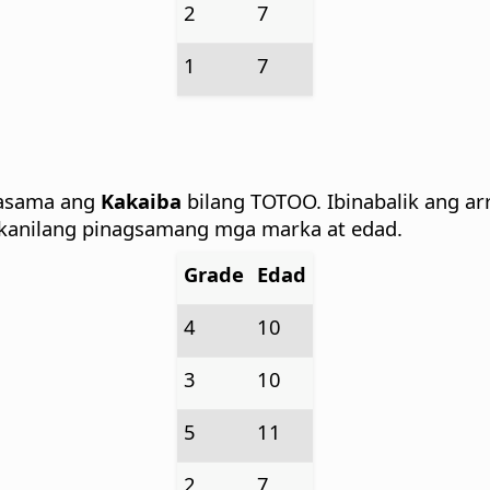
2
7
1
7
asama ang
Kakaiba
bilang TOTOO. Ibinabalik ang ar
ng kanilang pinagsamang mga marka at edad.
Grade
Edad
4
10
3
10
5
11
2
7