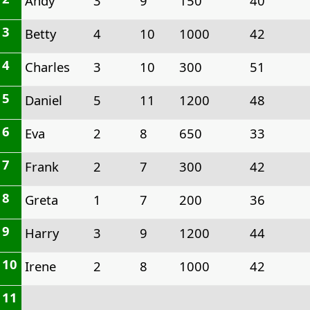
Andy
3
9
150
40
3
Betty
4
10
1000
42
4
Charles
3
10
300
51
5
Daniel
5
11
1200
48
6
Eva
2
8
650
33
7
Frank
2
7
300
42
8
Greta
1
7
200
36
9
Harry
3
9
1200
44
10
Irene
2
8
1000
42
11