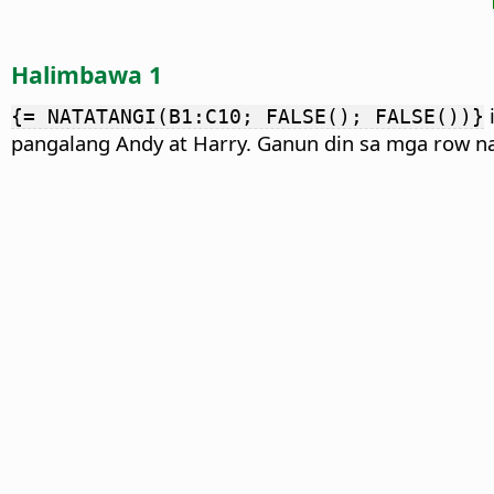
Halimbawa 1
i
{= NATATANGI(B1:C10; FALSE(); FALSE())}
pangalang Andy at Harry. Ganun din sa mga row na