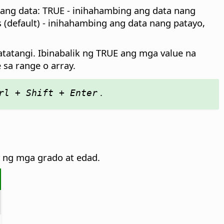
 ang data: TRUE - inihahambing ang data nang
 (default) - inihahambing ang data nang patayo,
atatangi. Ibinabalik ng TRUE ang mga value na
 sa range o array.
.
l + Shift + Enter
w ng mga grado at edad.