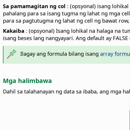
Sa pamamagitan ng col
: (opsyonal) isang lohik
pahalang para sa isang tugma ng lahat ng mga cell 
para sa pagtutugma ng lahat ng cell ng bawat row, 
Kakaiba
: (opsyonal) Isang lohikal na halaga na t
isang beses lang nangyayari. Ang default ay FALSE o
Ilagay ang formula bilang isang
array formu
Mga halimbawa
Dahil sa talahanayan ng data sa ibaba, ang mga h