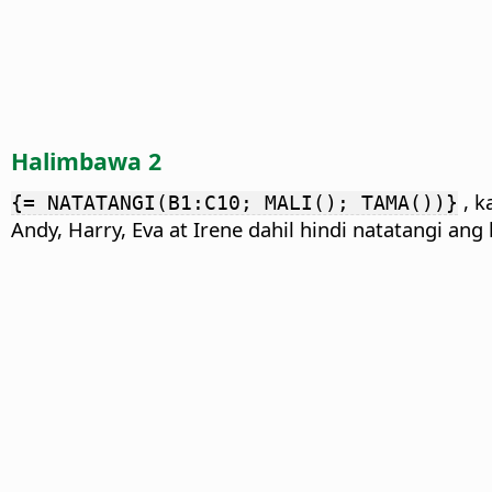
Halimbawa 2
, k
{= NATATANGI(B1:C10; MALI(); TAMA())}
Andy, Harry, Eva at Irene dahil hindi natatangi a