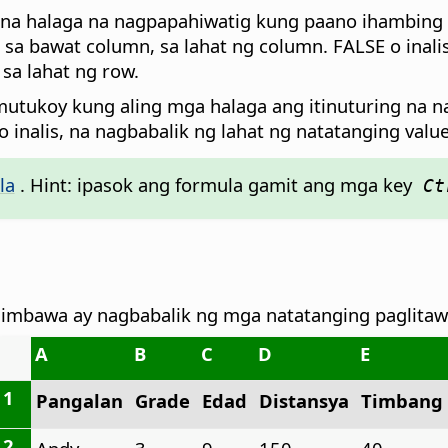
al na halaga na nagpapahiwatig kung paano ihambing
sa bawat column, sa lahat ng column. FALSE o inalis
sa lahat ng row.
umutukoy kung aling mga halaga ang itinuturing na n
 inalis, na nagbabalik ng lahat ng natatanging value
la
. Hint: ipasok ang formula gamit ang mga key
Ctr
alimbawa ay nagbabalik ng mga natatanging paglita
A
B
C
D
E
1
Pangalan
Grade
Edad
Distansya
Timbang
2