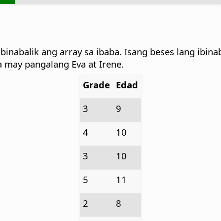
binabalik ang array sa ibaba. Isang beses lang ibi
 may pangalang Eva at Irene.
Grade
Edad
3
9
4
10
3
10
5
11
2
8