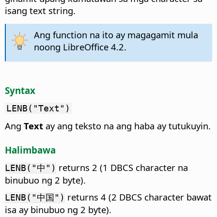
isang text string.
Ang function na ito ay magagamit mula
noong LibreOffice 4.2.
Syntax
LENB("Text")
Ang
Text
ay ang teksto na ang haba ay tutukuyin.
Halimbawa
returns 2 (1 DBCS character na
LENB("中")
binubuo ng 2 byte).
returns 4 (2 DBCS character bawat
LENB("中国")
isa ay binubuo ng 2 byte).