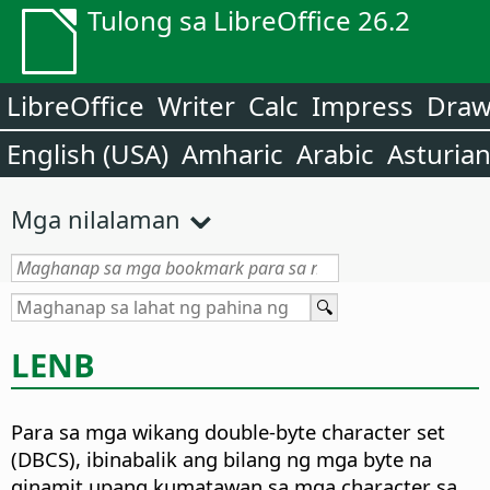
Tulong sa LibreOffice 26.2
LibreOffice
Writer
Calc
Impress
Dra
English (USA)
Amharic
Arabic
Asturia
Mga nilalaman
LENB
Para sa mga wikang double-byte character set
(DBCS), ibinabalik ang bilang ng mga byte na
ginamit upang kumatawan sa mga character sa