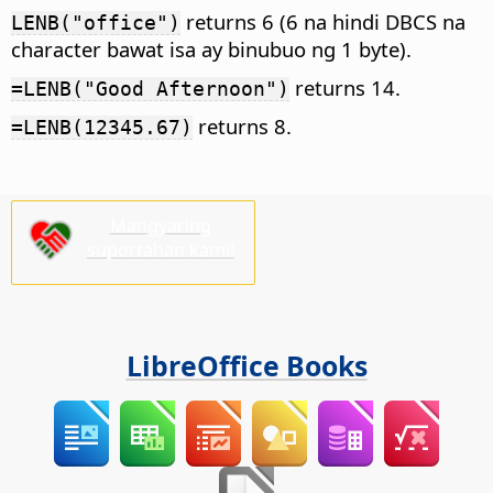
returns 6 (6 na hindi DBCS na
LENB("office")
character bawat isa ay binubuo ng 1 byte).
returns 14.
=LENB("Good Afternoon")
returns 8.
=LENB(12345.67)
Mangyaring
suportahan kami!
LibreOffice Books