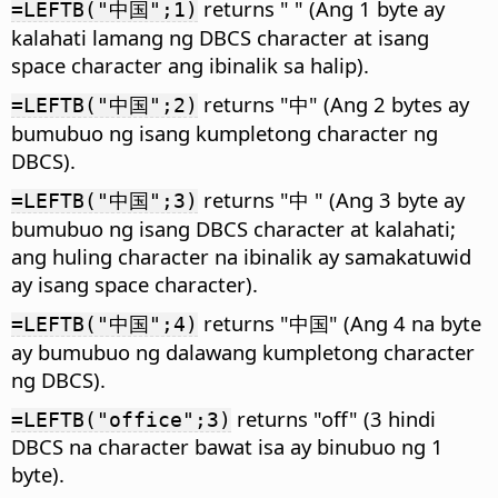
returns " " (Ang 1 byte ay
=LEFTB("中国";1)
kalahati lamang ng DBCS character at isang
space character ang ibinalik sa halip).
returns "中" (Ang 2 bytes ay
=LEFTB("中国";2)
bumubuo ng isang kumpletong character ng
DBCS).
returns "中 " (Ang 3 byte ay
=LEFTB("中国";3)
bumubuo ng isang DBCS character at kalahati;
ang huling character na ibinalik ay samakatuwid
ay isang space character).
returns "中国" (Ang 4 na byte
=LEFTB("中国";4)
ay bumubuo ng dalawang kumpletong character
ng DBCS).
returns "off" (3 hindi
=LEFTB("office";3)
DBCS na character bawat isa ay binubuo ng 1
byte).