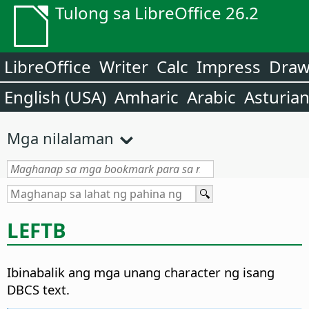
Tulong sa LibreOffice 26.2
LibreOffice
Writer
Calc
Impress
Dra
English (USA)
Amharic
Arabic
Asturia
Mga nilalaman
LEFTB
Ibinabalik ang mga unang character ng isang
DBCS text.