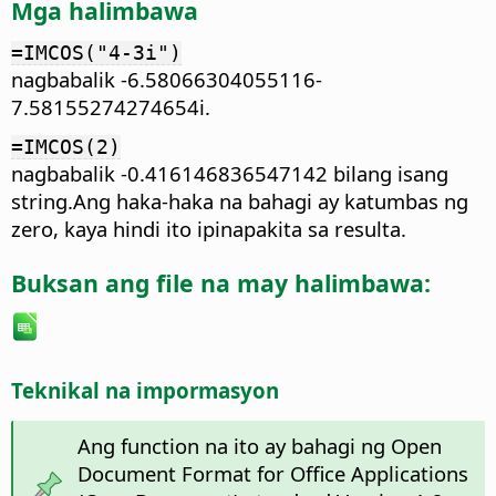
Mga halimbawa
=IMCOS("4-3i")
nagbabalik -6.58066304055116-
7.58155274274654i.
=IMCOS(2)
nagbabalik -0.416146836547142 bilang isang
string.Ang haka-haka na bahagi ay katumbas ng
zero, kaya hindi ito ipinapakita sa resulta.
Buksan ang file na may halimbawa:
Teknikal na impormasyon
Ang function na ito ay bahagi ng Open
Document Format for Office Applications