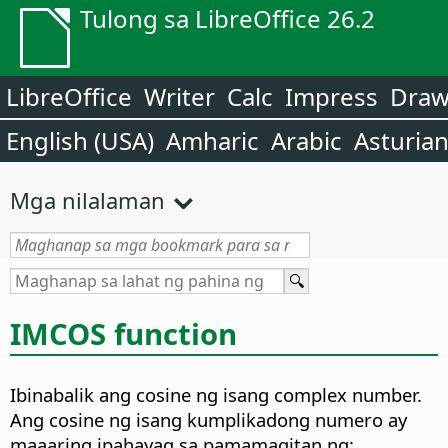
Tulong sa LibreOffice 26.2
LibreOffice
Writer
Calc
Impress
Dra
English (USA)
Amharic
Arabic
Asturia
Mga nilalaman
IMCOS function
Ibinabalik ang cosine ng isang complex number.
Ang cosine ng isang kumplikadong numero ay
maaaring ipahayag sa pamamagitan ng: