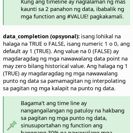
Kung ang timeline ay naglalaman ng mas
kaunti sa 2 panahon ng data, ibabalik ng
mga function ang #VALUE! pagkakamali.
data_completion (opsyonal):
isang lohikal na
halaga na TRUE o FALSE, isang numeric 1 o 0, ang
default ay 1 (TRUE). Ang value na 0 (FALSE) ay
magdaragdag ng mga nawawalang data point na
may zero bilang historical value. Ang halaga ng 1
(TRUE) ay magdaragdag ng mga nawawalang
punto ng data sa pamamagitan ng interpolating
sa pagitan ng mga kalapit na punto ng data.
Bagama't ang time line ay
nangangailangan ng patuloy na hakbang
sa pagitan ng mga punto ng data,
sinusuportahan ng function ang
hanggang 30% na nawawalang mga