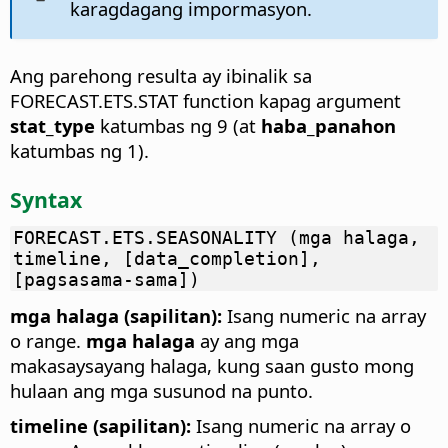
karagdagang impormasyon.
Ang parehong resulta ay ibinalik sa
FORECAST.ETS.STAT function kapag argument
stat_type
katumbas ng 9 (at
haba_panahon
katumbas ng 1).
Syntax
FORECAST.ETS.SEASONALITY (mga halaga,
timeline, [data_completion],
[pagsasama-sama])
mga halaga (sapilitan):
Isang numeric na array
o range.
mga halaga
ay ang mga
makasaysayang halaga, kung saan gusto mong
hulaan ang mga susunod na punto.
timeline (sapilitan):
Isang numeric na array o