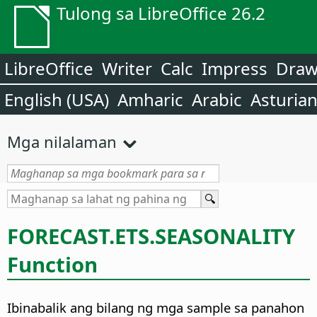
Tulong sa LibreOffice 26.2
LibreOffice
Writer
Calc
Impress
Dra
English (USA)
Amharic
Arabic
Asturia
Mga nilalaman
FORECAST.ETS.SEASONALITY
Function
Ibinabalik ang bilang ng mga sample sa panahon