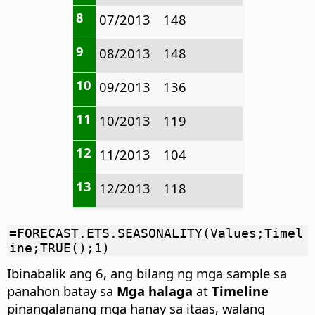
8
07/2013
148
9
08/2013
148
10
09/2013
136
11
10/2013
119
12
11/2013
104
13
12/2013
118
=FORECAST.ETS.SEASONALITY(Values;Timel
ine;TRUE();1)
Ibinabalik ang 6, ang bilang ng mga sample sa
panahon batay sa
Mga halaga
at
Timeline
pinangalanang mga hanay sa itaas, walang