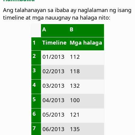
Ang talahanayan sa ibaba ay naglalaman ng isang
timeline at mga nauugnay na halaga nito:
A
B
1
Timeline
Mga halaga
2
01/2013
112
3
02/2013
118
4
03/2013
132
5
04/2013
100
6
05/2013
121
7
06/2013
135