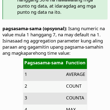
punto ng data, at idaragdag ang mga
punto ng data na ito.
pagsasama-sama (opsyonal):
Isang numeric na
value mula 1 hanggang 7, na may default na 1.
Isinasaad ng aggregation parameter kung aling
paraan ang gagamitin upang pagsama-samahin
ang magkaparehong time value:
Pagsasama-sama
Function
1
AVERAGE
2
COUNT
3
COUNTA
4
MAX