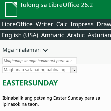
Tulong sa LibreOffice 26.2
LibreOffice
Writer
Calc
Impress
Dra
English (USA)
Amharic
Arabic
Asturia
Mga nilalaman
EASTERSUNDAY
Ibinabalik ang petsa ng Easter Sunday para sa
ipinasok na taon.