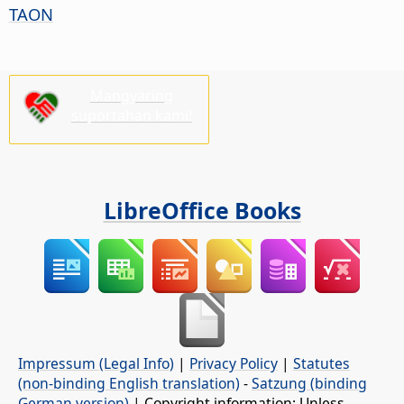
TAON
Mangyaring
suportahan kami!
LibreOffice Books
Impressum (Legal Info)
|
Privacy Policy
|
Statutes
(non-binding English translation)
-
Satzung (binding
German version)
| Copyright information: Unless