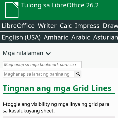
Tulong sa LibreOffice 26.2
LibreOffice
Writer
Calc
Impress
Dra
English (USA)
Amharic
Arabic
Asturia
Mga nilalaman
Tingnan ang mga Grid Lines
I-toggle ang visibility ng mga linya ng grid para
sa kasalukuyang sheet.