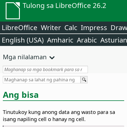
Tulong sa LibreOffice 26.2
LibreOffice
Writer
Calc
Impress
Dra
English (USA)
Amharic
Arabic
Asturia
Mga nilalaman
Ang bisa
Tinutukoy kung anong data ang wasto para sa
isang napiling cell o hanay ng cell.