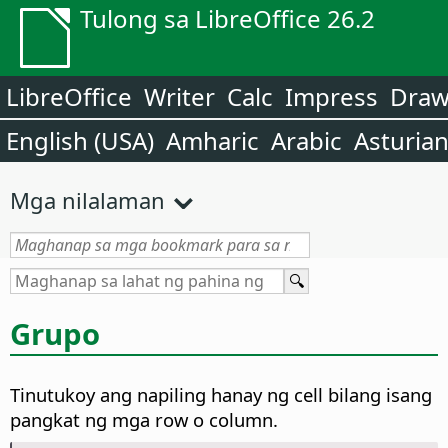
Tulong sa LibreOffice 26.2
LibreOffice
Writer
Calc
Impress
Dra
English (USA)
Amharic
Arabic
Asturia
Mga nilalaman
Grupo
Tinutukoy ang napiling hanay ng cell bilang isang
pangkat ng mga row o column.