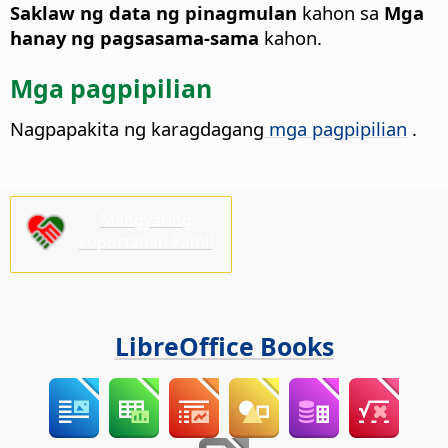
Saklaw ng data ng pinagmulan
kahon sa
Mga
hanay ng pagsasama-sama
kahon.
Mga pagpipilian
Nagpapakita ng karagdagang
mga pagpipilian
.
Mangyaring
suportahan kami!
LibreOffice Books