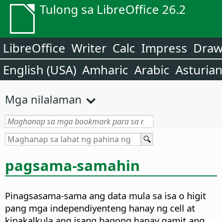
Tulong sa LibreOffice 26.2
LibreOffice
Writer
Calc
Impress
Dra
English (USA)
Amharic
Arabic
Asturia
Mga nilalaman
pagsama-samahin
Pinagsasama-sama ang data mula sa isa o higit
pang mga independiyenteng hanay ng cell at
kinakalkula ang isang bagong hanay gamit ang