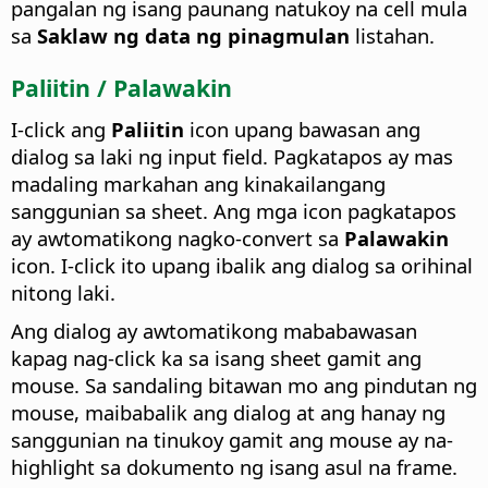
pangalan ng isang paunang natukoy na cell mula
sa
Saklaw ng data ng pinagmulan
listahan.
Paliitin / Palawakin
I-click ang
Paliitin
icon upang bawasan ang
dialog sa laki ng input field. Pagkatapos ay mas
madaling markahan ang kinakailangang
sanggunian sa sheet. Ang mga icon pagkatapos
ay awtomatikong nagko-convert sa
Palawakin
icon. I-click ito upang ibalik ang dialog sa orihinal
nitong laki.
Ang dialog ay awtomatikong mababawasan
kapag nag-click ka sa isang sheet gamit ang
mouse. Sa sandaling bitawan mo ang pindutan ng
mouse, maibabalik ang dialog at ang hanay ng
sanggunian na tinukoy gamit ang mouse ay na-
highlight sa dokumento ng isang asul na frame.