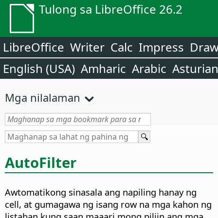
Tulong sa LibreOffice 26.2
LibreOffice
Writer
Calc
Impress
Dra
English (USA)
Amharic
Arabic
Asturia
Mga nilalaman
AutoFilter
Awtomatikong sinasala ang napiling hanay ng
cell, at gumagawa ng isang row na mga kahon ng
listahan kung saan maaari mong piliin ang mga