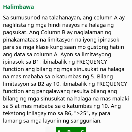
Halimbawa
Sa sumusunod na talahanayan, ang column A ay
naglilista ng mga hindi naayos na halaga ng
pagsukat. Ang Column B ay naglalaman ng
pinakamataas na limitasyon na iyong ipinasok
para sa mga klase kung saan mo gustong hatiin
ang data sa column A. Ayon sa limitasyong
ipinasok sa B1, ibinabalik ng FREQUENCY
function ang bilang ng mga sinusukat na halaga
na mas mababa sa o katumbas ng 5. Bilang
limitasyon sa B2 ay 10, ibinabalik ng FREQUENCY
function ang pangalawang resulta bilang ang
bilang ng mga sinusukat na halaga na mas malaki
sa 5 at mas mababa sa o katumbas ng 10. Ang
tekstong inilagay mo sa B6, ">25", ay para
lamang sa mga layunin ng sanggunian.
A
B
C