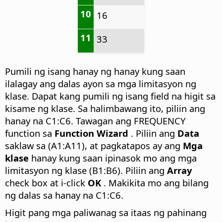
10
16
11
33
Pumili ng isang hanay ng hanay kung saan
ilalagay ang dalas ayon sa mga limitasyon ng
klase. Dapat kang pumili ng isang field na higit sa
kisame ng klase. Sa halimbawang ito, piliin ang
hanay na C1:C6. Tawagan ang FREQUENCY
function sa
Function Wizard
. Piliin ang
Data
saklaw sa (A1:A11), at pagkatapos ay ang
Mga
klase
hanay kung saan ipinasok mo ang mga
limitasyon ng klase (B1:B6). Piliin ang
Array
check box at i-click
OK
. Makikita mo ang bilang
ng dalas sa hanay na C1:C6.
Higit pang mga paliwanag sa itaas ng pahinang