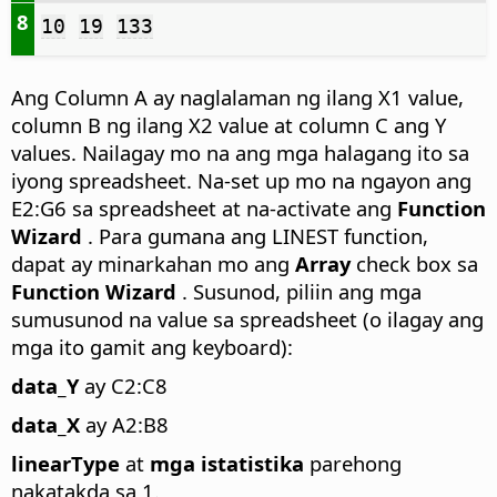
8
10
19
133
Ang Column A ay naglalaman ng ilang X1 value,
column B ng ilang X2 value at column C ang Y
values. Nailagay mo na ang mga halagang ito sa
iyong spreadsheet. Na-set up mo na ngayon ang
E2:G6 sa spreadsheet at na-activate ang
Function
Wizard
. Para gumana ang LINEST function,
dapat ay minarkahan mo ang
Array
check box sa
Function Wizard
. Susunod, piliin ang mga
sumusunod na value sa spreadsheet (o ilagay ang
mga ito gamit ang keyboard):
data_Y
ay C2:C8
data_X
ay A2:B8
linearType
at
mga istatistika
parehong
nakatakda sa 1.