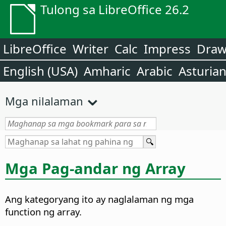
Tulong sa LibreOffice 26.2
LibreOffice
Writer
Calc
Impress
Dra
English (USA)
Amharic
Arabic
Asturia
Mga nilalaman
Mga Pag-andar ng Array
Ang kategoryang ito ay naglalaman ng mga
function ng array.