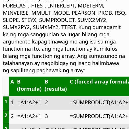
FORECAST, FTEST, INTERCEPT, MDETERM,
MINVERSE, MMULT, MODE, PEARSON, PROB, RSQ,
SLOPE, STEYX, SUMPRODUCT, SUMX2MY2,
SUMX2PY2, SUMXMY2, TTEST. Kung gumagamit
ka ng mga sanggunian sa lugar bilang mga
argumento kapag tinawag mo ang isa sa mga
function na ito, ang mga function ay kumikilos
bilang mga function ng array. Ang sumusunod na
talahanayan ay nagbibigay ng isang halimbawa
ng sapilitang paghawak ng array:
A
B
B
C (forced array formul
(formula)
(resulta)
1
1
=A1:A2+1
2
=SUMPRODUCT(A1:A2+
2
2
=A1:A2+1
3
=SUMPRODUCT(A1:A2+
3