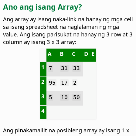
Ano ang isang Array?
Ang array ay isang naka-link na hanay ng mga cell
sa isang spreadsheet na naglalaman ng mga
value. Ang isang parisukat na hanay ng 3 row at 3
column ay isang 3 x 3 array:
A
B
C
D
E
1
7
31
33
2
95
17
2
3
5
10
50
4
Ang pinakamaliit na posibleng array ay isang 1 x