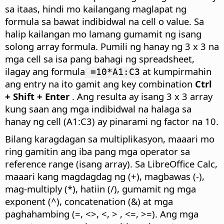
sa itaas, hindi mo kailangang maglapat ng
formula sa bawat indibidwal na cell o value. Sa
halip kailangan mo lamang gumamit ng isang
solong array formula. Pumili ng hanay ng 3 x 3 na
mga cell sa isa pang bahagi ng spreadsheet,
ilagay ang formula
at kumpirmahin
=10*A1:C3
ang entry na ito gamit ang key combination
Ctrl
+ Shift + Enter
. Ang resulta ay isang 3 x 3 array
kung saan ang mga indibidwal na halaga sa
hanay ng cell (A1:C3) ay pinarami ng factor na 10.
Bilang karagdagan sa multiplikasyon, maaari mo
ring gamitin ang iba pang mga operator sa
reference range (isang array). Sa LibreOffice Calc,
maaari kang magdagdag ng (+), magbawas (-),
mag-multiply (*), hatiin (/), gumamit ng mga
exponent (^), concatenation (&) at mga
paghahambing (=, <>, <, > , <=, >=). Ang mga