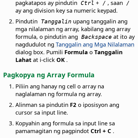
pagkatapos ay pindutin
+
, saan
Ctrl
/
/
ay ang division key sa numeric keypad.
Pindutin
upang tanggalin ang
Tanggalin
mga nilalaman ng array, kabilang ang array
formula, o pindutin ang
at ito ay
Backspace
nagdudulot ng
Tanggalin ang Mga Nilalaman
dialog box. Pumili
Formula
o
Tanggalin
Lahat
at i-click
OK
.
Pagkopya ng Array Formula
Piliin ang hanay ng cell o array na
naglalaman ng formula ng array.
Alinman sa pindutin
F2
o iposisyon ang
cursor sa input line.
Kopyahin ang formula sa input line sa
pamamagitan ng pagpindot
Ctrl
+ C
.