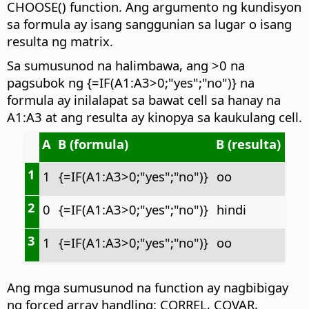
CHOOSE() function. Ang argumento ng kundisyon
sa formula ay isang sanggunian sa lugar o isang
resulta ng matrix.
Sa sumusunod na halimbawa, ang >0 na
pagsubok ng {=IF(A1:A3>0;"yes";"no")} na
formula ay inilalapat sa bawat cell sa hanay na
A1:A3 at ang resulta ay kinopya sa kaukulang cell.
A
B (formula)
B (resulta)
1
1
{=IF(A1:A3>0;"yes";"no")}
oo
2
0
{=IF(A1:A3>0;"yes";"no")}
hindi
3
1
{=IF(A1:A3>0;"yes";"no")}
oo
Ang mga sumusunod na function ay nagbibigay
ng forced array handling: CORREL, COVAR,