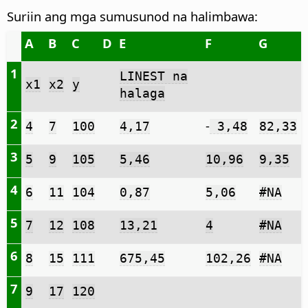
Suriin ang mga sumusunod na halimbawa:
A
B
C
D
E
F
G
1
LINEST na
x1
x2
y
halaga
2
-
4
7
100
4,17
3,48
82,33
3
5
9
105
5,46
10,96
9,35
4
6
11
104
0,87
5,06
#NA
5
7
12
108
13,21
4
#NA
6
8
15
111
675,45
102,26
#NA
7
9
17
120