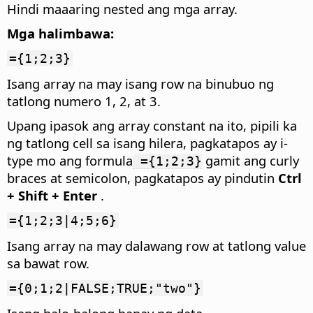
Hindi maaaring nested ang mga array.
Mga halimbawa:
={1;2;3}
Isang array na may isang row na binubuo ng
tatlong numero 1, 2, at 3.
Upang ipasok ang array constant na ito, pipili ka
ng tatlong cell sa isang hilera, pagkatapos ay i-
type mo ang formula
gamit ang curly
={1;2;3}
braces at semicolon, pagkatapos ay pindutin
Ctrl
+ Shift + Enter
.
={1;2;3|4;5;6}
Isang array na may dalawang row at tatlong value
sa bawat row.
={0;1;2|FALSE;TRUE;"two"}