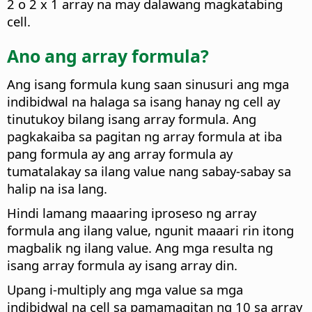
2 o 2 x 1 array na may dalawang magkatabing
cell.
Ano ang array formula?
Ang isang formula kung saan sinusuri ang mga
indibidwal na halaga sa isang hanay ng cell ay
tinutukoy bilang isang array formula. Ang
pagkakaiba sa pagitan ng array formula at iba
pang formula ay ang array formula ay
tumatalakay sa ilang value nang sabay-sabay sa
halip na isa lang.
Hindi lamang maaaring iproseso ng array
formula ang ilang value, ngunit maaari rin itong
magbalik ng ilang value. Ang mga resulta ng
isang array formula ay isang array din.
Upang i-multiply ang mga value sa mga
indibidwal na cell sa pamamagitan ng 10 sa array