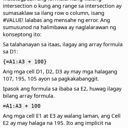
intersection o kung ang range sa intersection ay
sumasaklaw sa ilang row o column, isang
#VALUE! lalabas ang mensahe ng error. Ang
sumusunod na halimbawa ay naglalarawan ng
konseptong ito:
Sa talahanayan sa itaas, ilagay ang array formula
sa D1:
{=A1:A3 + 100}
Ang mga cell D1, D2, D3 ay may mga halagang
107, 195, 105 ayon sa pagkakabanggit.
Ipasok ang formula sa ibaba sa E2, huwag ilagay
bilang array formula.
=A1:A3 + 100
Ang mga cell E1 at E3 ay walang laman, ang Cell
E2 ay may halaga na 195. Ito ang implicit na