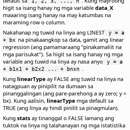
default sa
. Kung mayroong
1, 2, 3, ..., n
higit sa isang hanay ng mga variable
data_X
maaaring isang hanay na may katumbas na
maraming row o column.
Nakahanap ng tuwid na linya ang LINEST
y = a
na pinakaangkop sa data, gamit ang linear
+ bx
regression (ang pamamaraang "pinakamaliit na
mga parisukat"). Sa higit sa isang hanay ng mga
variable ang tuwid na linya ay nasa anyo
y = a
.
+ b1x1 + b2x2 ... + bnxn
Kung
linearType
ay FALSE ang tuwid na linya na
natagpuan ay pinipilit na dumaan sa
pinanggalingan (ang pare-parehong a ay zero; y =
bx). Kung aalisin,
linearType
mga default sa
TRUE (ang linya ay hindi pinilit sa pinagmulan).
Kung
stats
ay tinanggal o FALSE lamang ang
tuktok na linya ng talahanayan ng mga istatistika