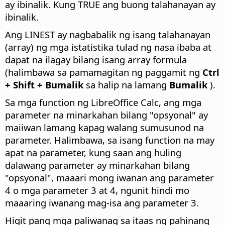
ay ibinalik. Kung TRUE ang buong talahanayan ay
ibinalik.
Ang LINEST ay nagbabalik ng isang talahanayan
(array) ng mga istatistika tulad ng nasa ibaba at
dapat na ilagay bilang isang array formula
(halimbawa sa pamamagitan ng paggamit ng
Ctrl
+ Shift + Bumalik
sa halip na lamang
Bumalik
).
Sa mga function ng LibreOffice Calc, ang mga
parameter na minarkahan bilang "opsyonal" ay
maiiwan lamang kapag walang sumusunod na
parameter. Halimbawa, sa isang function na may
apat na parameter, kung saan ang huling
dalawang parameter ay minarkahan bilang
"opsyonal", maaari mong iwanan ang parameter
4 o mga parameter 3 at 4, ngunit hindi mo
maaaring iwanang mag-isa ang parameter 3.
Higit pang mga paliwanag sa itaas ng pahinang