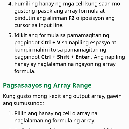
Pumili ng hanay ng mga cell kung saan mo
gustong ipasok ang array formula at
pindutin ang alinman
F2
o iposisyon ang
cursor sa input line.
Idikit ang formula sa pamamagitan ng
pagpindot
Ctrl
+ V
sa napiling espasyo at
kumpirmahin ito sa pamamagitan ng
pagpindot
Ctrl
+ Shift + Enter
. Ang napiling
hanay ay naglalaman na ngayon ng array
formula.
Pagsasaayos ng Array Range
Kung gusto mong i-edit ang output array, gawin
ang sumusunod:
Piliin ang hanay ng cell o array na
naglalaman ng formula ng array.