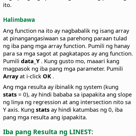
ito.
Halimbawa
Ang function na ito ay nagbabalik ng isang array
at pinangangasiwaan sa parehong paraan tulad
ng iba pang mga array function. Pumili ng hanay
para sa mga sagot at pagkatapos ay ang function.
Pumili
data_Y
. Kung gusto mo, maaari kang
magpasok ng iba pang mga parameter. Pumili
Array
at i-click
OK
.
Ang mga resulta ay ibinalik ng system (kung
stats
= 0), ay hindi bababa sa ipapakita ang slope
ng linya ng regression at ang intersection nito sa
Y axis. Kung
stats
ay hindi katumbas ng 0, iba
pang mga resulta ang ipapakita.
Iba pang Resulta ng LINEST: