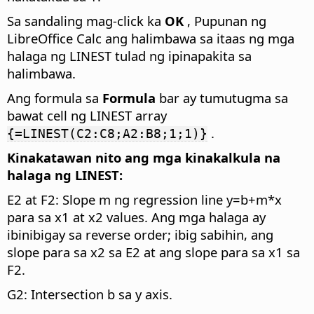
Sa sandaling mag-click ka
OK
, Pupunan ng
LibreOffice Calc ang halimbawa sa itaas ng mga
halaga ng LINEST tulad ng ipinapakita sa
halimbawa.
Ang formula sa
Formula
bar ay tumutugma sa
bawat cell ng LINEST array
.
{=LINEST(C2:C8;A2:B8;1;1)}
Kinakatawan nito ang mga kinakalkula na
halaga ng LINEST:
E2 at F2: Slope m ng regression line y=b+m*x
para sa x1 at x2 values. Ang mga halaga ay
ibinibigay sa reverse order; ibig sabihin, ang
slope para sa x2 sa E2 at ang slope para sa x1 sa
F2.
G2: Intersection b sa y axis.