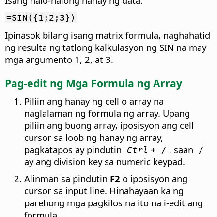
Isang halo-halong hanay ng data.
=SIN({1;2;3})
Ipinasok bilang isang matrix formula, naghahatid
ng resulta ng tatlong kalkulasyon ng SIN na may
mga argumento 1, 2, at 3.
Pag-edit ng Mga Formula ng Array
Piliin ang hanay ng cell o array na
naglalaman ng formula ng array. Upang
piliin ang buong array, iposisyon ang cell
cursor sa loob ng hanay ng array,
pagkatapos ay pindutin
+
, saan
Ctrl
/
/
ay ang division key sa numeric keypad.
Alinman sa pindutin
F2
o iposisyon ang
cursor sa input line. Hinahayaan ka ng
parehong mga pagkilos na ito na i-edit ang
formula.