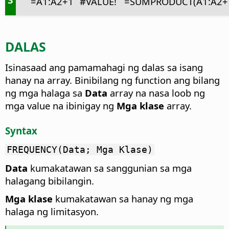
=A1:A2+1
#VALUE!
=SUMPRODUCT(A1:A2+
DALAS
Isinasaad ang pamamahagi ng dalas sa isang
hanay na array.
Binibilang ng function ang bilang
ng mga halaga sa
Data
array na nasa loob ng
mga value na ibinigay ng
Mga klase
array.
Syntax
FREQUENCY(Data; Mga Klase)
Data
kumakatawan sa sanggunian sa mga
halagang bibilangin.
Mga klase
kumakatawan sa hanay ng mga
halaga ng limitasyon.