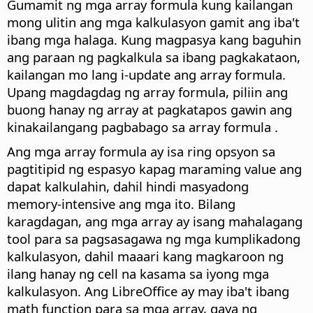
Gumamit ng mga array formula kung kailangan
mong ulitin ang mga kalkulasyon gamit ang iba't
ibang mga halaga. Kung magpasya kang baguhin
ang paraan ng pagkalkula sa ibang pagkakataon,
kailangan mo lang i-update ang array formula.
Upang magdagdag ng array formula, piliin ang
buong hanay ng array at pagkatapos gawin ang
kinakailangang pagbabago sa array formula .
Ang mga array formula ay isa ring opsyon sa
pagtitipid ng espasyo kapag maraming value ang
dapat kalkulahin, dahil hindi masyadong
memory-intensive ang mga ito. Bilang
karagdagan, ang mga array ay isang mahalagang
tool para sa pagsasagawa ng mga kumplikadong
kalkulasyon, dahil maaari kang magkaroon ng
ilang hanay ng cell na kasama sa iyong mga
kalkulasyon. Ang LibreOffice ay may iba't ibang
math function para sa mga array, gaya ng