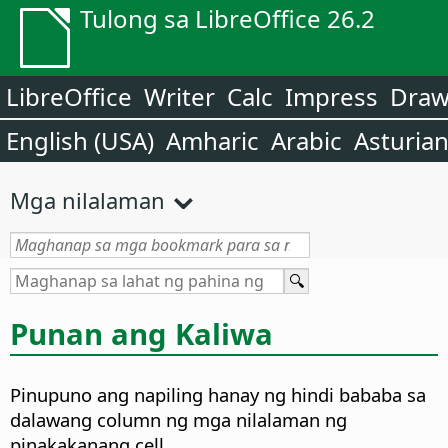
Tulong sa LibreOffice 26.2
LibreOffice
Writer
Calc
Impress
Dra
English (USA)
Amharic
Arabic
Asturia
Mga nilalaman
Punan ang Kaliwa
Pinupuno ang napiling hanay ng hindi bababa sa
dalawang column ng mga nilalaman ng
pinakakanang cell.