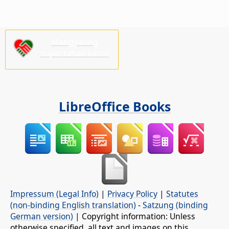
Mangyaring
suportahan kami!
LibreOffice Books
Impressum (Legal Info)
|
Privacy Policy
|
Statutes
(non-binding English translation)
-
Satzung (binding
German version)
| Copyright information: Unless
otherwise specified, all text and images on this